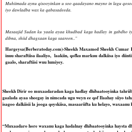
Muhiimada aynu qisooyinkan u soo qaadayano mayno in lagu qosol
iyo dawladba wax ka qabasadeeda.
Masaajid Sudan ku yaala ayaa khudbad kaga hadlay in gabdho iyo
dibna, shiid dhagxaan kaga saareen..”
Hargeysa(Berberatoday.com)-Sheekh Maxamed Sheekh Cumar Dir
inuu sharaftiisa ilaaliyo, laakiin, qofku markuu dalkiisa iyo diin
gaalo, sharaftiisi wuu lumiyey.
Sheekh Dirir oo muxaadaradan kaga hadlay dhibaatooyinka tahriib
gaalada ayaa sheegay in nimcada ugu weyn ee qof Ilaahay siiyo t
isagoo dalkiisii la jooga qoyskiisa, masaariifta ku helayo, waxaanu 
“Muxaadaro hore waxanu kaga hadalnay dhibaatooyinka haysta dhin