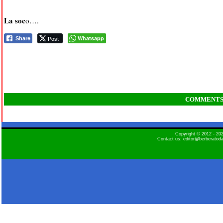
La soc
o….
Post
Whatsapp
Share
COMMENT
Copyright © 2012 - 2
Contact us: editor@berberatod