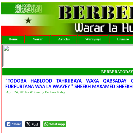
Home
Warar
Articles
Waraysiyo
Ciyaaro
BERBERATODAY
“TODOBA HABLOOD TAHRIIBAYA WAXA QABSADAY 
FURFURTANA WAA LA WAAYEY ” SHEEKH MAXAMED SHEEKH
April 24, 2016 - Written by Berbera Today
Post
Whatsapp
Share