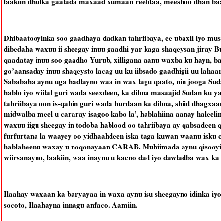
laakiin dhulka gaalada maxaad xumaan reebtaa, meeshoo dhan b
Dhibaatooyinka soo gaadhaya dadkan tahriibaya, ee ubaxii iyo mus
dibedaha waxuu ii sheegay inuu gaadhi yar kaga shaqeysan jiray Bu
qaadatay inuu soo gaadho Yurub, xilligana aanu waxba ku hayn, ba
go’aansaday inuu shaqeysto lacag uu ku iibsado gaadhigii uu lahaan 
Sababaha aynu uga hadlayno waa in wax lagu qaato, nin jooga Sud
hablo iyo wiilal guri wada seexdeen, ka dibna masaajid Sudan ku y
tahriibaya oon is-qabin guri wada hurdaan ka dibna, shiid dhagxaan
midwalba meel u cararay isagoo kabo la’, hablahiina aanay haleel
waxuu iigu sheegay in todoba hablood oo tahriibaya ay qabsadeen 
furfurtana la waayey oo yidhaahdeen iska taga kuwan waanu isk
hablaheenu waxay u noqonayaan CARAB. Muhiimada aynu qisooyin
wiirsanayno, laakiin, waa inaynu u kacno dad iyo dawladba wax ka
Ilaahay waxaan ka baryayaa in waxa aynu isu sheegayno idinka iyo
socoto, Ilaahayna innagu anfaco. Aamiin.