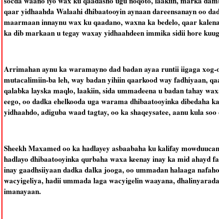
socda waano iyo wax ku qaadasho ugu noqoto, laakiin, marka damb
qaar yidhaahda Walaahi dhibaatooyin aynaan dareensanayn oo da
maarmaan innaynu wax ku qaadano, waxna ka bedelo, qaar kalena
ka dib markaan u tegay waxay yidhaahdeen immika sidii hore ku
Arrimahan aynu ka waramayno dad badan ayaa runtii iigaga xog-
mutacalimiin-ba leh, way badan yihiin qaarkood way fadhiyaan, q
qalabka layska maqlo, laakiin, sida ummadeena u badan tahay wax
eego, oo dadka ehelkooda uga warama dhibaatooyinka dibedaha ka j
yidhaahdo, adiguba waad tagtay, oo ka shaqeysatee, aanu kula soo 
Sheekh Maxamed oo ka hadlayey asbaabaha ku kalifay mowduucan 
hadlayo dhibaatooyinka qurbaha waxa keenay inay ka mid ahayd fa
inay gaadhsiiyaan dadka dalka jooga, oo ummadan halaaga nafaho
wacyigeliya, hadii ummada laga wacyigelin waayana, dhalinyarada 
imanayaan.