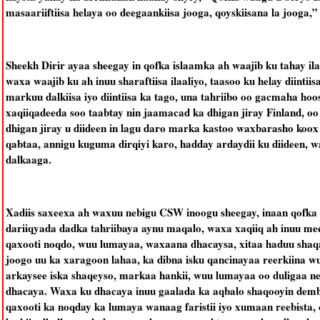
masaariiftiisa helaya oo deegaankiisa jooga, qoyskiisana la jooga,”
Sheekh Dirir ayaa sheegay in qofka islaamka ah waajib ku tahay ila
waxa waajib ku ah inuu sharaftiisa ilaaliyo, taasoo ku helay diintii
markuu dalkiisa iyo diintiisa ka tago, una tahriibo oo gacmaha hoos
xaqiiqadeeda soo taabtay nin jaamacad ka dhigan jiray Finland, oo k
dhigan jiray u diideen in lagu daro marka kastoo waxbarasho koox
qabtaa, annigu kuguma dirqiyi karo, hadday ardaydii ku diideen, wax
dalkaaga.
Xadiis saxeexa ah waxuu nebigu CSW inoogu sheegay, inaan qofka 
dariiqyada dadka tahriibaya aynu maqalo, waxa xaqiiq ah inuu mee
qaxooti noqdo, wuu lumayaa, waxaana dhacaysa, xitaa haduu shaqay
joogo uu ka xaragoon lahaa, ka dibna isku qancinayaa reerkiina 
arkaysee iska shaqeyso, markaa hankii, wuu lumayaa oo duligaa n
dhacaya. Waxa ku dhacaya inuu gaalada ka aqbalo shaqooyin dembi
qaxooti ka noqday ka lumaya wanaag faristii iyo xumaan reebista