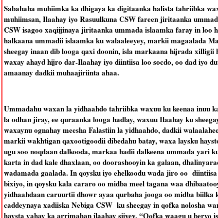
Sababaha muhiimka ka dhigaya ka digitaanka halista tahriibka w
muhiimsan, Ilaahay iyo Rasuulkuna CSW fareen jiritaanka ummada, 
CSW isagoo xaqiijinaya jiritaanka ummada islaamka faray in loo h
halkaana ummadii islaamka ku walaaleeyey, markii magaalada 
sheegay inaan dib looga qaxi doonin, isla markaana hijrada xilligi
waxay ahayd hijro dar-Ilaahay iyo diintiisa loo socdo, oo dad iyo d
amaanay dadkii muhaajiriinta ahaa.
Ummadahu waxan la yidhaahdo tahriibka waxuu ku keenaa inuu kal
la odhan jiray, ee quraanka looga hadlay, waxuu Ilaahay ku sheegay
waxaynu ognahay meesha Falastiin la yidhaahdo, dadkii walaalahee
markii wakhtigan qaxootigoodii dibedahu batay, waxa laysku haysto
ugu soo noqdaan dalkooda, markaa hadii dalkeena ummada yari ku
karta in dad kale dhaxlaan, oo doorashooyin ka galaan, dhalinyar
wadamada gaalada. In qoysku iyo ehelkoodu wada jiro oo diintiisa
bixiyo, in qoysku kala cararo oo midba meel tagana waa dhibaato
yidhaahdaan caruurtii dhowr ayaa qurbaha jooga oo midba biilka k
caddeynaya xadiiska Nebiga CSW ku sheegay in qofka nolosha wan
haysta yahay ka arrimahan ilaahay siiyey, “Qofka waagu u beryo i