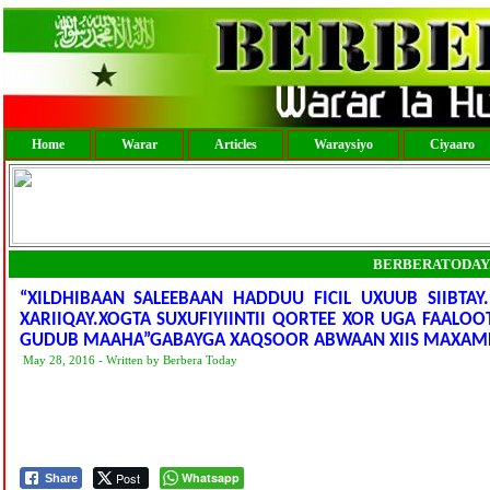
Home
Warar
Articles
Waraysiyo
Ciyaaro
BERBERATODAY
“XILDHIBAAN SALEEBAAN HADDUU FICIL UXUUB SIIBTA
XARIIQAY.XOGTA SUXUFIYIINTII QORTEE XOR UGA FAALO
GUDUB MAAHA”GABAYGA XAQSOOR ABWAAN XIIS MAXAME
May 28, 2016 - Written by Berbera Today
Post
Whatsapp
Share