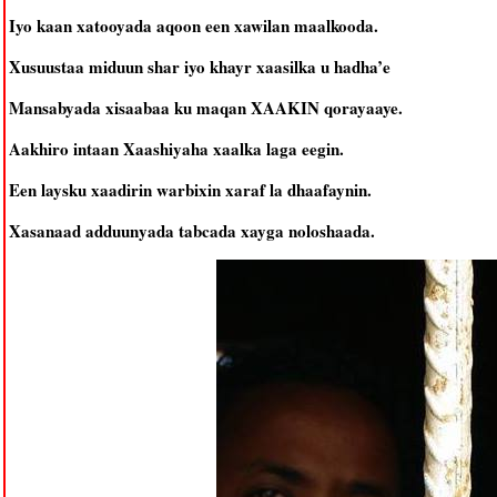
Iyo kaan xatooyada aqoon een xawilan maalkooda.
Xusuustaa miduun shar iyo khayr xaasilka u hadha’e
Mansabyada xisaabaa ku maqan XAAKIN qorayaaye.
Aakhiro intaan Xaashiyaha xaalka laga eegin.
Een laysku xaadirin warbixin xaraf la dhaafaynin.
Xasanaad adduunyada tabcada xayga noloshaada.