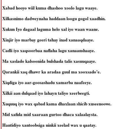
Xabad hooyo wiil kuma dhashoo xoolo lagu waaye.
Xilkasnimo dadweynaha haddaan loogu gogol xaadhin.
Xukun Iyo dagaal laguma helo xal iyo waan waane.
Xinjir iyo marbay geeri tahay inad xanaaqdaaye.
Cadli iyo xaqsoorbaa naflaha lagu xanaanshaaye.
Ma xaslado kalsoonida bulshada talis xasuuqaaye.
Qarankii xaq dhawr ka aradaa guul ma xooxsado’e.
Xiqdiga iyo aar-goosashadu xamarba naafeeye.
Xilkii aan dulqaad iyo lahayn taliyo xeerbeegti.
Xuquuq iyo wax qabad kama dhaxlaan shicib xuseenoowe.
Mid xafida mid xaaraan gurtoo dhaca xalaalaysta.
Hantidiyo xantoobsiga ninkii xeelad wax u qaatay.