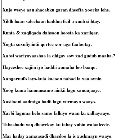
Xujo weeye aan shacabku garan dheefta xoorka lehe.
Xildhibaan saleebaan hadduu ficil u xuub siibtay.
Runta & xaqiiqada dahsoon hoosta ka xariiqay.
Xogta suxufiyiintii qortee xor uga faalootay.
Xabsi wariyayaashaa la dhigay sow xad gudub maaha.?
Hayeeshee xajiin iyo haddii xumaha loo baaqo.
Xangaruufo lays-kula kacoon nabad la xaalaynin.
Xoog kuma hanuunsamo ninkii lagu xanuujaaye.
Xasilooni aadmiga hadii lagu xurmayn waayo.
Xarbi laguma helo samo falkiyo waan ku xidhayaaye.
Tabashadu xaq dhawrkay ku tahay xubin walaaleede.
Mar haday xamaasadi dhacdoo la is xushmayn waayo.