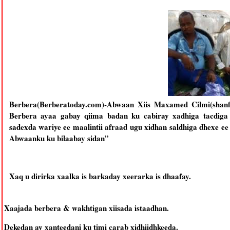
Berbera(Berberatoday.com)-Abwaan Xiis Maxamed Cilmi(shan
Berbera ayaa gabay qiima badan ku cabiray xadhiga tacdig
sadexda wariye ee maalintii afraad ugu xidhan saldhiga dhexe 
Abwaanku ku bilaabay sidan”
Xaq u dirirka xaalka is barkaday xeerarka is dhaafay.
Xaajada berbera & wakhtigan xiisada istaadhan.
Dekedan ay xanteedani ku timi carab xidhiidhkeeda.