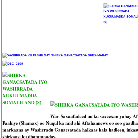
War-Saxaafadeed uu ku saxeexan yahay A
Faahiye (Shamax) oo Nuqul ka mid ahi Aftahannews oo soo gaadhay 
markaana ay Wasiirradu Ganacsatada halkaas kala hadleen, inkasta
shirkaasi ku dhammaaday.