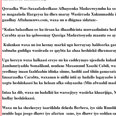
Qoraalka War-Saxaafadeedkaas Afhayeenka Madaxweynuhu ka soo 
ee magaalada Hargeysa ku dhex-maray Wasiirrada Xukuumadda iy
gaadhay Aftahanenws.com, waxa uu u dhignaa sidatan:-
“Kulan balaadhan oo ku tirsan ka dhaadhicinta muwaadiniinta he
Carabta ayaa ku qabsoomay Qasriga Madaxtooyada maanta oo ay t
Kulankan waxa uu isu keenay markii ugu horraysay haldoorka gana
xubnaha guddiga wasiirada ee qaybta ka ahaa heshiiskii dhexmara
Ugu horeyn waxa halkaasi ereyo uu ku caddeynayo ujeedada kulan
Jamhuuriyadda Somaliland, mudane Maxamuud Xaashi Cabdi, waxan
yeedhnay inaan faahfaahin idinka siinno, haddii aad tihiin ganacsat
Imaaraadka Carabta, waxanan is nidhi intii ay hadallo lagayaabo 
xogta heshiiskaasi ha ka helaan afka odayaasha (Min afwaahil mash
Intaa ka dib, waxa uu hadalkii ku wareejiyey wasiirka khaarijiga, 
hadlay heshiiskaasi.
Waxa uu ka sheekeeyey taariikhda dekeda Berbera, iyo sida Ruus
muddo laga joogo dhawr iyo afartan sano, iyo dhawr iyo soddan sa