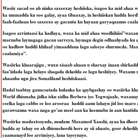
Wasiir sacad oo ah ninka saxeexay heshiiska, isagoo ka mid ahaa 
ka ummadda ku soo galay, ayaa tibaaxay, in heshiiskan hadda hordh
faah-faahsan loo saxeexo ay gacanta ku hayaan garyaqaanno caala
Isagoo arrintaasi ka hadlaya, waxa ka mid ahaa weedhihiisi”waxan
marnaba laynagaga gacan sarreyn, laynagu degin odhaahyada ku qo
oo hadhow haddii khilaaf yimaaddana lagu saleeyo shuruucda. M
caalamiya”.
Wasiirka khaarajigu , wuxu xisaab ahaan u sharxay inaan shirkad
faa’iidada laga helayo shaqada dekedda ee lagu heshiiyey. Waxanu m
ahaanba ugu jira Somaliland heshiiskaasi.
Hadal taabtay ganacsatada kulanka ka qaybgashay oo wasiirka kh
World dhismaha jidka isku xidha Berbera iyo Togwajaale, waxanay 
ceelka laga cabbo ee loo arooraa haddii aanu lahayn jid loo maro a
garawsanna waxa naga go’an meel aan ka keennaba in aan hantida 
Wasiirka madaxtooyada, mudane Maxamed Xaashi, ayaa ku dheeraad
hadda ay tahay oo ah dhismeheedii hore ay sii ahaato, goor dekedi
caansanayd loo arrimiyey, lana tayeynayo.