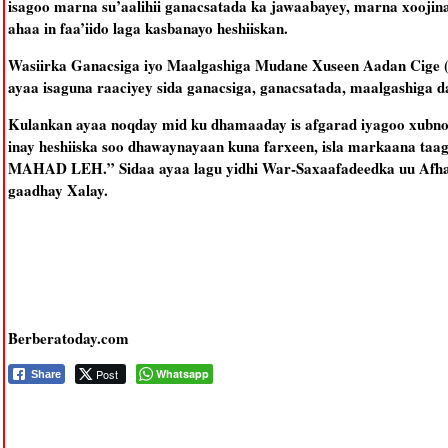
isagoo marna su’aalihii ganacsatada ka jawaabayey, marna xoojin
ahaa in faa’iido laga kasbanayo heshiiskan.
Wasiirka Ganacsiga iyo Maalgashiga Mudane Xuseen Aadan Cige (
ayaa isaguna raaciyey sida ganacsiga, ganacsatada, maalgashiga da
Kulankan ayaa noqday mid ku dhamaaday is afgarad iyagoo xubno 
inay heshiiska soo dhawaynayaan kuna farxeen, isla markaana taa
MAHAD LEH.” Sidaa ayaa lagu yidhi War-Saxaafadeedka uu Afha
gaadhay Xalay.
Berberatoday.com
Post
Whatsapp
Share