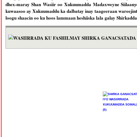
dhex-maray Shan Wasiir oo Xukuumadda Madaxweyne Siilaanyo 
kuwaasoo ay Xukuumaddu ka dalbatay inay taageeraan wareejinta
loogu shaacin oo ku hoos lammaan heshiiska lala galay Shirkad