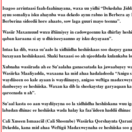
Isagoo arrintaasi faah-faahinayana, waxa uu yidhi “Dekedaha Jidda
aynu somaliya isku ahaynba waa dekedo aynu rabno in Berbera ay l
Berberina sideedii hore ahaato, sow laga guuri mayo teenna”.
Wasiir Maxamuud wuxu iftiimiyey in cadowgeennu ka dhirfay heshi
qaban karaana si ay u dhiciseeyaanno ay isku deyayaan”.
Intaa ka dib, waxa su’aalo la xidhiidha heshiiskaas soo daayey gan
baxayaan heshiiskaasi. Shaki baxaasi oo ah ujeeddada kulankaba lo
Xubnaha wasiirada ah ee Su’aalaha ganacsatada ka jawaabayey 
Wasiirka Maaliyadda, waxaana ka mid ahaa hadaladeeda “Anigu sh
waydiiseen oo kale ayaan is waydiinayey, anigoo weftiga madaxwey
danbeeyey ee heshiiska. Waxan ka dib la sheekaystay garyaqaan k
qareenada u ah”.
Su’aal kasta oo aan waydiiyeyna oo la xidhiidha heshiiskana wuu i
labadan dhinac ee heshiiska wada halay ka faa’iideen haddii dhina
Cali Xuseen Ismaaciil (Cali Shoombe) Wasiirka Qorshaynta Qarank
Dekedda, kana mid ahaa Weftigii Madaxweynaha ee heshiiska soo g