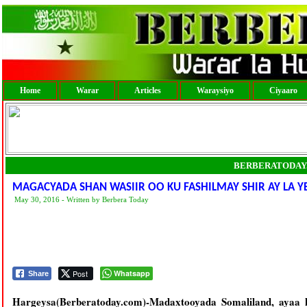
Home
Warar
Articles
Waraysiyo
Ciyaaro
BERBERATODAY
MAGACYADA SHAN WASIIR OO KU FASHILMAY SHIR AY LA 
May 30, 2016 - Written by Berbera Today
Post
Whatsapp
Share
Hargeysa(Berberatoday.com)-Madaxtooyada Somaliland, ayaa 