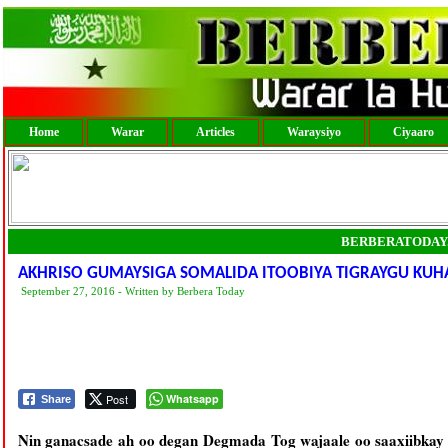
Home
Warar
Articles
Waraysiyo
Ciyaaro
BERBERATODAY
AKHRISO GUMAYSIGA SOMALIDA ITOOBIYA TIGRAYGU KUH
September 27, 2016 - Written by Berbera Today
Post
Whatsapp
Share
Nin ganacsade ah oo degan Degmada Tog wajaale oo saaxiibkay 