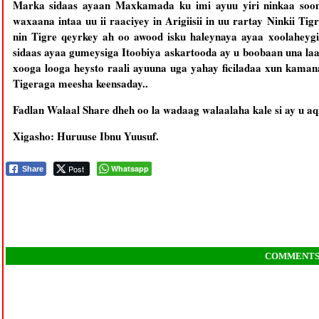
Marka sidaas ayaan Maxkamada ku imi ayuu yiri ninkaa sooma
waxaana intaa uu ii raaciyey in Arigiisii in uu rartay Ninkii 
nin Tigre qeyrkey ah oo awood isku haleynaya ayaa xoolaheygi
sidaas ayaa gumeysiga Itoobiya askartooda ay u boobaan una la
xooga looga heysto raali ayuuna uga yahay ficiladaa xun kamana
Tigeraga meesha keensaday..
Fadlan Walaal Share dheh oo la wadaag walaalaha kale si ay u a
Xigasho: Huruuse Ibnu Yuusuf.
Post
Whatsapp
Share
COMMENT