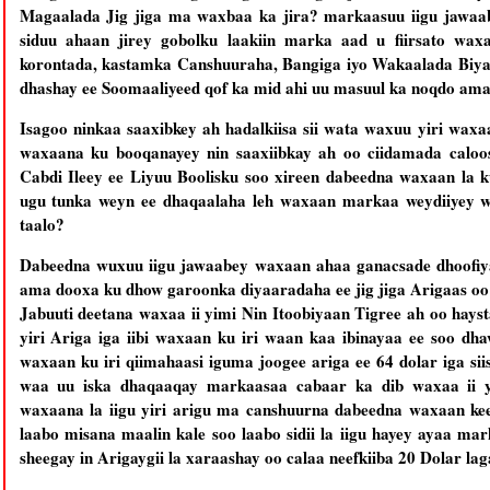
Magaalada Jig jiga ma waxbaa ka jira? markaasuu iigu jawaa
siduu ahaan jirey gobolku laakiin marka aad u fiirsato w
korontada, kastamka Canshuuraha, Bangiga iyo Wakaalada Biya
dhashay ee Soomaaliyeed qof ka mid ahi uu masu
ul ka noqdo ama
Isagoo ninkaa saaxibkey ah hadalkiisa sii wata waxuu yiri wa
waxaana ku booqanayey nin saaxiibkay ah oo ciidamada caloo
Cabdi Ileey ee Liyuu Boolisku soo xireen dabeedna waxaan la k
ugu tunka weyn ee dhaqaalaha leh waxaan markaa weydiiyey 
taalo?
Dabeedna wuxuu iigu jawaabey waxaan ahaa ganacsade dhoofiy
ama dooxa ku dhow garoonka diyaaradaha ee jig jiga Arigaas oo 
Jabuuti deetana waxaa ii yimi Nin Itoobiyaan Tigree ah oo h
yiri Ariga iga iibi waxaan ku iri waan kaa ibinayaa ee soo 
waxaan ku iri qiimahaasi iguma joogee ariga ee 64 dolar iga 
waa uu iska dhaqaaqay markaasaa cabaar ka dib waxaa ii y
waxaana la iigu yiri arigu ma canshuurna dabeedna waxaan kee
laabo misana maalin kale soo laabo sidii la iigu hayey ayaa ma
sheegay in Arigaygii la xaraashay oo calaa neefkiiba 20 Dolar laga