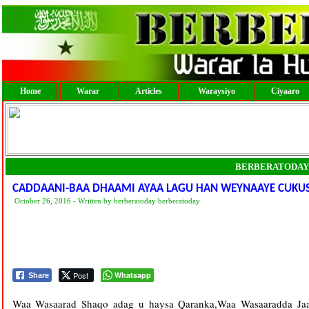
Home
Warar
Articles
Waraysiyo
Ciyaaro
BERBERATODAY
CADDAANI-BAA DHAAMI AYAA LAGU HAN WEYNAAYE CUKUSIH
October 26, 2016 - Written by berberatoday berberatoday
Post
Whatsapp
Share
Waa Wasaarad Shaqo adag u haysa Qaranka,Waa Wasaaradda Jaa