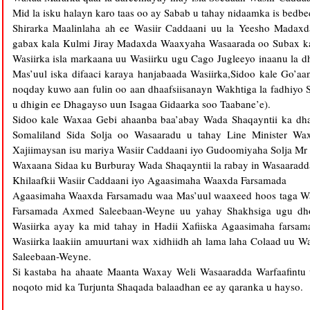
Mid la isku halayn karo taas oo ay Sabab u tahay nidaamka is bedb
Shirarka Maalinlaha ah ee Wasiir Caddaani uu la Yeesho Madax
gabax kala Kulmi Jiray Madaxda Waaxyaha Wasaarada oo Subax kas
Wasiirka isla markaana uu Wasiirku ugu Cago Jugleeyo inaanu la d
Mas’uul iska difaaci karaya hanjabaada Wasiirka,Sidoo kale Go’a
noqday kuwo aan fulin oo aan dhaafsiisanayn Wakhtiga la fadhiyo 
u dhigin ee Dhagayso uun Isagaa Gidaarka soo Taabane’e).
Sidoo kale Waxaa Gebi ahaanba baa’abay Wada Shaqayntii ka dha
Somaliland Sida Solja oo Wasaaradu u tahay Line Minister Wa
Xajiimaysan isu mariya Wasiir Caddaani iyo Gudoomiyaha Solja Mr
Waxaana Sidaa ku Burburay Wada Shaqayntii la rabay in Wasaaradda W
Khilaafkii Wasiir Caddaani iyo Agaasimaha Waaxda Farsamada
Agaasimaha Waaxda Farsamadu waa Mas’uul waaxeed hoos taga Was
Farsamada Axmed Saleebaan-Weyne uu yahay Shakhsiga ugu dhow
Wasiirka ayay ka mid tahay in Hadii Xafiiska Agaasimaha farsa
Wasiirka laakiin amuurtani wax xidhiidh ah lama laha Colaad uu 
Saleebaan-Weyne.
Si kastaba ha ahaate Maanta Waxay Weli Wasaaradda Warfaafintu 
noqoto mid ka Turjunta Shaqada balaadhan ee ay qaranka u hayso.