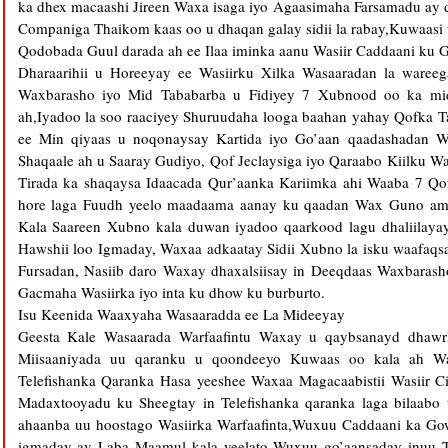
ka dhex macaashi Jireen Waxa isaga iyo Agaasimaha Farsamadu ay d
Companiga Thaikom kaas oo u dhaqan galay sidii la rabay,Kuwaasi 
Qodobada Guul darada ah ee Ilaa iminka aanu Wasiir Caddaani ku G
Dharaarihii u Horeeyay ee Wasiirku Xilka Wasaaradan la ware
Waxbarasho iyo Mid Tababarba u Fidiyey 7 Xubnood oo ka mi
ah,Iyadoo la soo raaciyey Shuruudaha looga baahan yahay Qofka T
ee Min qiyaas u noqonaysay Kartida iyo Go’aan qaadashadan W
Shaqaale ah u Saaray Gudiyo, Qof Jeclaysiga iyo Qaraabo Kiilku
Tirada ka shaqaysa Idaacada Qur’aanka Kariimka ahi Waaba 7 Qo
hore laga Fuudh yeelo maadaama aanay ku qaadan Wax Guno ama
Kala Saareen Xubno kala duwan iyadoo qaarkood lagu dhaliilaya
Hawshii loo Igmaday, Waxaa adkaatay Sidii Xubno la isku waafaqsan
Fursadan, Nasiib daro Waxay dhaxalsiisay in Deeqdaas Waxbaras
Gacmaha Wasiirka iyo inta ku dhow ku burburto.
Isu Keenida Waaxyaha Wasaaradda ee La Mideeyay
Geesta Kale Wasaarada Warfaafintu Waxay u qaybsanayd dhawrk
Miisaaniyada uu qaranku u qoondeeyo Kuwaas oo kala ah Wasa
Telefishanka Qaranka Hasa yeeshee Waxaa Magacaabistii Wasiir C
Madaxtooyadu ku Sheegtay in Telefishanka qaranka laga bilaabo 
ahaanba uu hoostago Wasiirka Warfaafinta,Wuxuu Caddaani ka Go
igmaday ay Laba Maamul kala yeelato Wuxuu go’aansaday inuu 