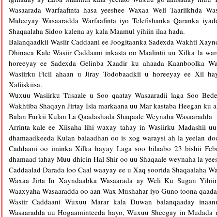
Wasaarada Warfaafinta hasa yeeshee Waxaa Weli Taariikhda Was
Mideeyay Wasaaradda Warfaafinta iyo Telefishanka Qaranka iyad
Shaqaalaha Sidoo kalena ay kala Maamul yihiin ilaa hada.
Balanqaadkii Wasiir Caddaani ee Joogitaanka Sadexda Wakhti Xay
Dhinaca Kale Wasiir Caddaani inkasta oo Maalintii uu Xilka la w
horeeyay ee Sadexda Gelinba Xaadir ku ahaada Kaanboolka Wa
Wasiirku Ficil ahaan u Jiray Todobaadkii u horeeyay ee Xil hay
Xafiiskiisa.
Wuxuu Wasiirku Tusaale u Soo qaatay Wasaaradii laga Soo Bed
Wakhtiba Shaqayn Jirtay Isla markaana uu Mar kastaba Heegan ku a
Balan Furkii Kulan La Qaadashada Shaqaale Weynaha Wasaaradda
Arrinta kale ee Xiisaha lihi waxay tahay in Wasiirku Madashii 
dhamaadkeeda Kulan balaadhan oo is xog waraysi ah la yeelan do
Caddaani oo iminka Xilka hayay Laga soo bilaabo 23 bishii Febr
dhamaad tahay Muu dhicin Hal Shir oo uu Shaqaale weynaha la yee
Caddaalad Darada loo Caal waayay ee u Xaq soorida Shaqaalaha Wa
Waxaa Jirta In Xayndaabka Wasaarada ay Weli Ku Sugan Yihii
Waaxyaha Wasaaradda oo aan Wax Mushahar iyo Guno toona qaada
Wasiir Caddaani Wuxuu Marar kala Duwan balanqaaday inaan
Wasaaradda uu Hogaaminteeda hayo, Wuxuu Sheegay in Mudada u