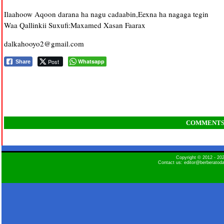
Ilaahoow Aqoon darana ha nagu cadaabin,Eexna ha nagaga tegin
Waa Qallinkii Suxufi:Maxamed Xasan Faarax
dalkahooyo2@gmail.com
Post
Whatsapp
Share
COMMENT
Copyright © 2012 - 2
Contact us: editor@berberatod