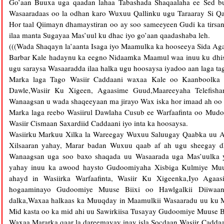
Go’aan Buuxa uga qaadan lahaa Tabashada Shaqaalaha ee Sed b
Wasaaradaas oo la odhan karo Wuxuu Qallinku ugu Taraaray Si Q
Hor taal Qiimayn dhamaystiran oo ay soo sameeyeen Gudi ka tirs
ilaa manta Sugayaa Mas’uul ku dhac iyo go’aan qaadashaba leh.
(((Wada Shaqayn la’aanta Isaga iyo Maamulka ka hooseeya Sida Ag
Barbar Kale hadaynu ka eegno Nidaamka Maamul waa inuu ku dhi
ugu saraysa Wasaaradda ilaa halka ugu hoosaysa iyadoo aan laga ta
Marka laga Tago Wasiir Caddaani waxaa Kale oo Kaanboolka W
Dawle,Wasiir Ku Xigeen, Agaasime Guud,Maareeyaha Telefishan
Wanaagsan u wada shaqeeyaan ma jirayo Wax iska hor imaad ah oo 
Marka laga reebo Wasiirul Dawlaha Cusub ee Warfaafinta oo Mudo
Wasiir Cismaan Saxardiid Caddaani iyo inta ka hoosaysa.
Wasiirku Markuu Xilka la Wareegay Wuxuu Saluugay Qaabka uu A
Xilsaaran yahay, Marar badan Wuxuu qaab af ah ugu sheegay d
Wanaagsan uga soo baxo shaqada uu Wasaarada uga Mas’uulka 
yahay inuu ka awood haysto Gudoomiyaha Xisbiga Kulmiye Muu 
ahayd in Wasiirka Warfaafinta, Wasiir Ku Xigeenka,Iyo Aga
hogaaminayo Gudoomiye Muuse Biixi oo Hawlgalkii Diiwaan
dalka,Waxaa halkaas ka Muuqday in Maamulkii Wasaaradu uu ku M
Mid kasta oo ka mid ahi uu Sawirkiisa Tusayay Gudoomiye Muuse Bi
Waxaa Mararka qaar la dareemayay inay isla Socdaan Wasiir Caddaa