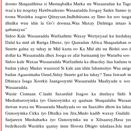
doono Shaqaalihiisa si Mustaqbalka Marka uu Wasaaradan ka Tag
waa’a ku noqotay Hawlwadeeno Wasaaradda Joogay Sadex Sanno i
toona Wasiirku isagoo Qiiraysan,Indhihiisana ay Ilmo ku soo taa
dhulku wuu idin la Go’i doonaa,Waa Maxay Dulmiga intaas le’
qabanayaa”
Sidoo Kale Wasaaradda Warfaafintu Waxay Weriyeyaal ku leedah
Dalal ka mid ah Bariga Dhexe, iyo Qaaradan Africa Shaqaalahan 
Suurto galna ay tahay in Mid kasta oo Ka Mid ahi uu Bishii soo
dollar ka Wasaaradda dhex Jooga ee afar barnaamij iyo Wararba soo 
Sidoo kale Waxaa Wasaaradda Warfaafinta ka dhacday ilaa hadana
badan yahay Madax waaxeed Si kale aan idiin fahamsiiyo Waa ani
badan Agaasimaha Guud,Siday Suurto gal ku tahay? Tana Jawaab in
Dhinaca Isaga Xoorkii Jaangooyntii Wasaaradda Maaliyadu u so
Wasaaradda.
Wasiir Cismaan C.laahi Saxardiid Isagoo ka duulaya Sidii
Mushaharooyinka iyo Gunooyinka ay qaataan Shaqaalaha Wasaara
duwan waxa uu Wasaarada Maaliyada oo uu Saaxiibo dhow ku lahaa
Gunooyinka Cirka iyo Dhulka isu Jira,Mudo kadib waxay Gudidii 
Sarjareen Mushaharka iyo Gunooyinka uu u Xilsaaray,Hasa ye
bedelkeedii Wasiirku qaatay inuu Hoosta Dhigto taladaas,Isla mar