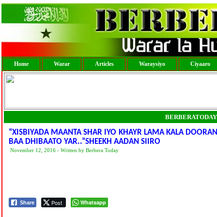
Home
Warar
Articles
Waraysiyo
Ciyaaro
BERBERATODAY
“XISBIYADA MAANTA SHAR IYO KHAYR LAMA KALA DOORA
BAA DHIBAATO YAR..”SHEEKH AADAN SIIRO
November 12, 2016 - Written by Berbera Today
Post
Whatsapp
Share