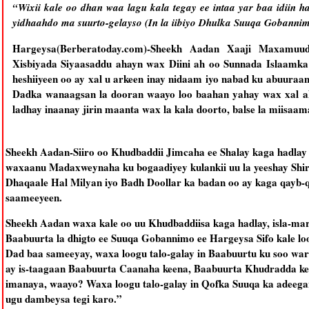
“Wixii kale oo dhan waa lagu kala tegay ee intaa yar baa idiin h
yidhaahdo ma suurto-gelayso (In la iibiyo Dhulka Suuqa Gobann
Hargeysa(Berberatoday.com)-Sheekh Aadan Xaaji Maxamuud 
Xisbiyada Siyaasaddu ahayn wax Diini ah oo Sunnada Islaamka 
heshiiyeen oo ay xal u arkeen inay nidaam iyo nabad ku abuura
Dadka wanaagsan la dooran waayo loo baahan yahay wax xal ah 
ladhay inaanay jirin maanta wax la kala doorto, balse la miisaam
Sheekh Aadan-Siiro oo Khudbaddii Jimcaha ee Shalay kaga hadla
waxaanu Madaxweynaha ku bogaadiyey kulankii uu la yeeshay Shi
Dhaqaale Hal Milyan iyo Badh Doollar ka badan oo ay kaga qay
saameeyeen.
Sheekh Aadan waxa kale oo uu Khudbaddiisa kaga hadlay, isla-mar
Baabuurta la dhigto ee Suuqa Gobannimo ee Hargeysa Sifo kale lo
Dad baa sameeyay, waxa loogu talo-galay in Baabuurtu ku soo ware
ay is-taagaan Baabuurta Caanaha keena, Baabuurta Khudradda k
imanaya, waayo? Waxa loogu talo-galay in Qofka Suuqa ka adeeg
ugu dambeysa tegi karo.”