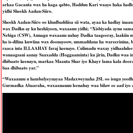
arkaa Gacanta wax ha kaga qabto, Hadduu Kari waayo haka hadlo
yidhi Sheekh Aadan-Siiro.
Sheekh Aadan-Siiro oo khudbaddiisa sii wata, ayaa ka hadlay inaan 
wax Dadku ay ku heshiiyeen, waxaanu yidhi; “Xisbiyada aynu sam
Nebiga (CSW), Annagu waxaanu nahay Dadka taageeray, laakiin 
ha is-dilina kuwiina wax doonayoow, ummaddana ha wareerinina, b
raaca inta ILLAAHAY faraj keenayo. Culimadu waxay yidhaahdee
wanaagsani aanay Saaxadda (Hoggaaminta) ku jirin, Dadku waa in
dhibaato keenayn, markaa Maanta Shar iyo Khayr lama kala doora
baa dhibaato yar.”
“Waxaannu u hambalyeynayaa Madaxweynaha JSL oo isugu yeedha
Gurmadka Abaaraha, waxaanannu leenahay waa bilaw ee aad iyo aa