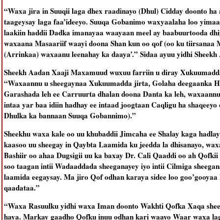
“Waxa jira in Suuqii laga dhex raadinayo (Dhul) Cidday doonto ha a
taageysay laga faa’ideeyo. Suuqa Gobanimo waxyaalaha loo yima
laakiin haddii Dadka imanayaa waayaan meel ay baabuurtooda dhi
waxaana Masaariif waayi doona Shan kun oo qof (oo ku tiirsanaa
(Arrinkaa) waxaanu leenahay ka daaya’.” Sidaa ayuu yidhi Sheekh 
Sheekh Aadan Xaaji Maxamuud wuxuu farriin u diray Xukuumadda
“Waxaannu u sheegaynaa Xukuumadda jirta, Golaha deegaanka Harge
Garashada leh ee Carruurta dhalan doona Danta ka leh, waxaannu l
intaa yar baa idiin hadhay ee intaad joogtaan Caqligu ha shaqeeyo 
Dhulka ka bannaan Suuqa Gobannimo).”
Sheekhu waxa kale oo uu khubaddii Jimcaha ee Shalay kaga hadla
kaasoo uu sheegay in Qaybta Laamida ku jeedda la dhisanayo, wax
Bashiir oo ahaa Dugsigii uu ka baxay Dr. Cali Qaaddi oo ah Qofkii
soo taagan intii Wadaaddada sheeganayey iyo intii Cilmiga sheegan
laamida eegaysay. Ma jiro Qof odhan karaya sidee loo goo’gooyaa
qaadataa.”
“Waxa Rasuulku yidhi waxa Iman doonto Wakhti Qofka Xaqa sheeg
haya. Markay gaadho Qofku inuu odhan kari waayo Waar waxa lag