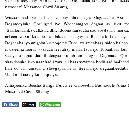
waxaan leeyahay Axmed Cali Ubaxle malaa laba iyo Tobankaas
riyooday’’Maxamed Cawil Sii,arag
Waxaan aad iyo aad ula yaabay ninka lagu Magacaabo Axmed
Degmooyinka Qorilugud iyo Wadaamagoo degtaa ay isku ra
Baarlamaanka dalka ka dhici doona sanadaha soo socda isla marka
arkeen ,waxa kale oo uu ninkaasi sheegay in Beeshu kula talisay 
Degaanka iyo anigaba ku noqotay Fajac iyo amankaag sidoo kalena
is caleema saaray, waxaan leeyahay malaa laba iyo Tobankaas kun 
waayo anagaa dadkii deagaanka ah oo joogna Degmada Qori
shaydaanka iska naar hadii wax isu kaas sawireen hadii aad badhe
kale oo aan umada U sheegayaa in ay Beesha iyo degaankeeduba 
Ucid mid aanay ka maqnayn.
Afhayeenka Beesha Bariga Burco ee Galbeedka Buuhoodle Ahna M
Maxamed Cawil Sii,arag
Post
Whatsapp
Share