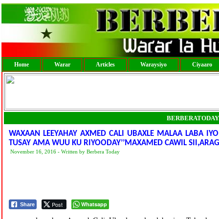
Home
Warar
Articles
Waraysiyo
Ciyaaro
BERBERATODAY
WAXAAN LEEYAHAY AXMED CALI UBAXLE MALAA LABA IYO
TUSAY AMA WUU KU RIYOODAY’’MAXAMED CAWIL SII,ARA
November 16, 2016 - Written by Berbera Today
Post
Whatsapp
Share