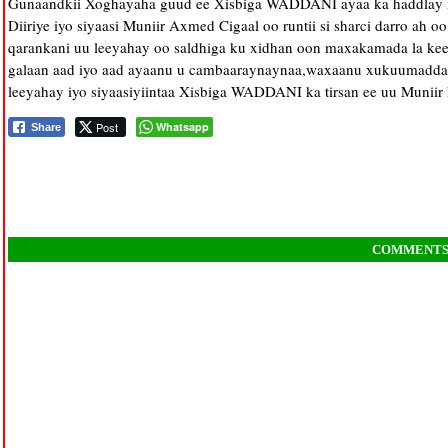
Gunaandkii Xoghayaha guud ee Xisbiga WADDANI ayaa ka haddlay x
Diiriye iyo siyaasi Muniir Axmed Cigaal oo runtii si sharci darro ah
qarankani uu leeyahay oo saldhiga ku xidhan oon maxakamada la keen
galaan aad iyo aad ayaanu u cambaaraynaynaa,waxaanu xukuumadda
leeyahay iyo siyaasiyiintaa Xisbiga WADDANI ka tirsan ee uu Muniir 
Post
Whatsapp
Share
COMMENT