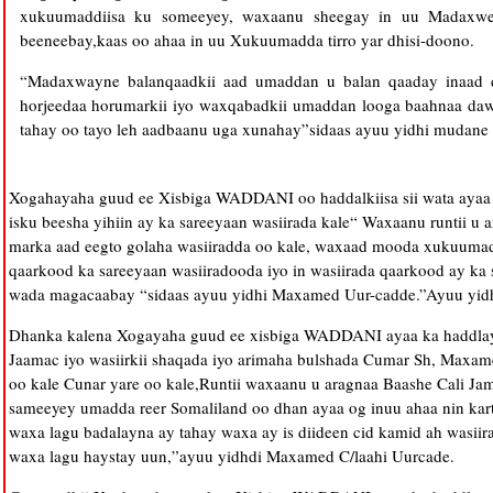
xukuumaddiisa ku someeyey, waxaanu sheegay in uu Madaxweyn
beeneebay,kaas oo ahaa in uu Xukuumadda tirro yar dhisi-doono.
“Madaxwayne balanqaadkii aad umaddan u balan qaaday inaad dh
horjeedaa horumarkii iyo waxqabadkii umaddan looga baahnaa dawl
tahay oo tayo leh aadbaanu uga xunahay”sidaas ayuu yidhi mudane
Xogahayaha guud ee Xisbiga WADDANI oo haddalkiisa sii wata ayaa s
isku beesha yihiin ay ka sareeyaan wasiirada kale“ Waxaanu runtii u
marka aad eegto golaha wasiiradda oo kale, waxaad mooda xukuumadd
qaarkood ka sareeyaan wasiiradooda iyo in wasiirada qaarkood ay ka s
wada magacaabay “sidaas ayuu yidhi Maxamed Uur-cadde.”Ayuu yid
Dhanka kalena Xogayaha guud ee xisbiga WADDANI ayaa ka haddlay xi
Jaamac iyo wasiirkii shaqada iyo arimaha bulshada Cumar Sh, Maxam
oo kale Cunar yare oo kale,Runtii waxaanu u aragnaa Baashe Cali Jama
sameeyey umadda reer Somaliland oo dhan ayaa og inuu ahaa nin kart
waxa lagu badalayna ay tahay waxa ay is diideen cid kamid ah wasiira
waxa lagu haystay uun,”ayuu yidhdi Maxamed C/laahi Uurcade.