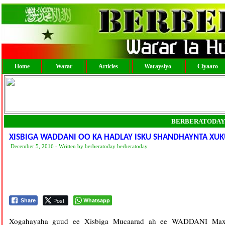
Home
Warar
Articles
Waraysiyo
Ciyaaro
BERBERATODAY
XISBIGA WADDANI OO KA HADLAY ISKU SHANDHAYNTA XU
December 5, 2016 - Written by berberatoday berberatoday
Post
Whatsapp
Share
Xogahayaha guud ee Xisbiga Mucaarad ah ee WADDANI Maxam