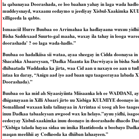
la qabanayaa Doorashada, ee loo baahan yahay in laga wada hadlo i
muddeysnayd, waxaanu eedaymo u jeediyay Xisbul-Xaakimka KUL
xilligeeda la qabto.
Ismaaciil Hurre Buubaa oo Arrimahaa ka hadlayaana wuxuu yidhi
Bisha Saddexaad Suurto-gal maaha, waxay ila tahay in looga war
doorashada’ ? oo laga wada-hadlo.”
Buubaa oo hadalkiisa sii wataa, ayaa sheegay in Cidda doonaysa in
Shacabka Abaareysan, “Dadka Maanta ku Dacwiyaya in bisha Sadd
dhibaatada Waddanka ka jirta, waa Cid aan u naxayn oo aan u tu
intaa ku daray, “Anigu aad iyo aad baan ugu taageerayaa labada Xis
Doorashada).”
Buubaa oo ka mid ah Siyaasiyiinta Miisaanka leh ee WADDANI, ayaa 
dhiganayaan in Xilli Abaari jirto uu Xisbiga KULMIYE doonayo in
Somaliland waxaan kula talinayaa in Arrintaa si xoog ah loo ta
inuu Dadkaa tabaaleysan awgood wax ku helayo.”ayuu yidhi, isa
eedeeyay Xisbul-xaakimka inuu doonayo in doorashadu dhacdo Dadk
“Xisbiga talada hayaa sidaa uu imika Hantidooda u boobayo Dadk
maqan meelihii ay Codkooda ka dhiiban lahaayeen.”