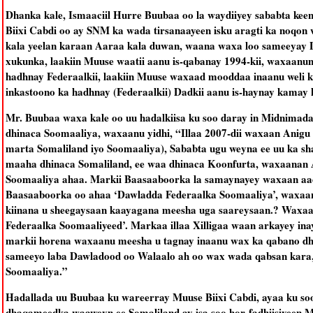
Dhanka kale, Ismaaciil Hurre Buubaa oo la waydiiyey sababta k
Biixi Cabdi oo ay SNM ka wada tirsanaayeen isku aragti ka noqo
kala yeelan karaan Aaraa kala duwan, waana waxa loo sameeyay D
xukunka, laakiin Muuse waatii aanu is-qabanay 1994-kii, waxaanu
hadhnay Federaalkii, laakiin Muuse waxaad mooddaa inaanu weli 
inkastoono ka hadhnay (Federaalkii) Dadkii aanu is-haynay kamay
Mr. Buubaa waxa kale oo uu hadalkiisa ku soo daray in Midnimada 
dhinaca Soomaaliya, waxaanu yidhi, “Illaa 2007-dii waxaan Anigu
marta Somaliland iyo Soomaaliya), Sababta ugu weyna ee uu ka s
maaha dhinaca Somaliland, ee waa dhinaca Koonfurta, waxaanan 
Soomaaliya ahaa. Markii Baasaaboorka la samaynayey waxaan aad
Baasaaboorka oo ahaa ‘Dawladda Federaalka Soomaaliya’, waxaa
kiinana u sheegaysaan kaayagana meesha uga saareysaan.? Waxaa
Federaalka Soomaaliyeed’. Markaa illaa Xilligaa waan arkayey ina
markii horena waxaanu meesha u tagnay inaanu wax ka qabano dhib
sameeyo laba Dawladood oo Walaalo ah oo wax wada qabsan kara,
Soomaaliya.”
Hadallada uu Buubaa ku wareerray Muuse Biixi Cabdi, ayaa ku s
dhaqameedka waaweyn ee Somaliland ay isa soo hor-fadhiisiyeen