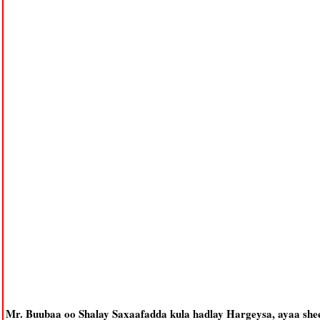
Mr. Buubaa oo Shalay Saxaafadda kula hadlay Hargeysa, ayaa shee