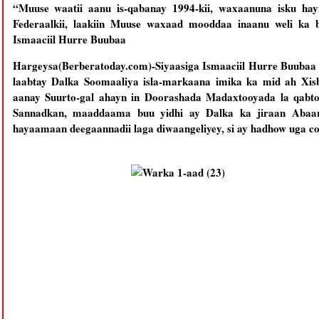
“Muuse waatii aanu is-qabanay 1994-kii, waxaanuna isku ha
Federaalkii, laakiin Muuse waxaad mooddaa inaanu weli ka 
Ismaaciil Hurre Buubaa
Hargeysa(Berberatoday.com)-Siyaasiga Ismaaciil Hurre Buubaa o
laabtay Dalka Soomaaliya isla-markaana imika ka mid ah X
aanay Suurto-gal ahayn in Doorashada Madaxtooyada la qabto 
Sannadkan, maaddaama buu yidhi ay Dalka ka jiraan Abaa
hayaamaan deegaannadii laga diwaangeliyey, si ay hadhow uga c