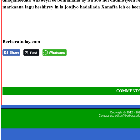
markaana lagu heshiiyey in la joojiyo hadallada Xanafta leh ee kee
Berberatoday.com
Post
Whatsapp
Share
COMMENT
Copyright © 2012 - 2
Contact us: editor@berberatod