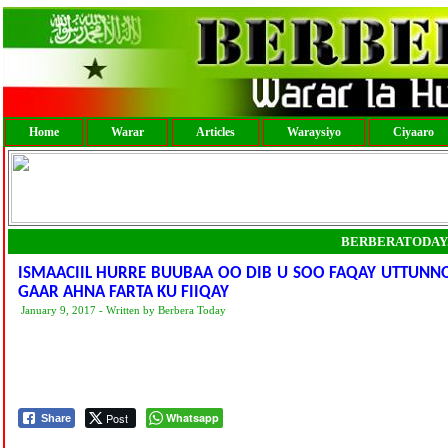
Home
Warar
Articles
Waraysiyo
Ciyaaro
BERBERATODAY
ISMAACIIL HURRE BUUBAA OO DIB U SOO FAQAY UTTUNNO
GAAR AHNA FARTA KU FIIQAY
January 9, 2017 - Written by Berbera Today
Post
Whatsapp
Share