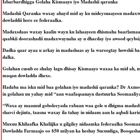
Isbarbardhigga Golaha Kismaayo iyo Madashii qaranka
Madashii Qaranka waxay ahayd mid ay ku mideysnaayeen madaxw
dowladdii hore ee federaalka.
Madaxsdaas waxay kaalin wayn ku lahaayeen dhismaha baarlamaanka
qaabkii doorashadii madaxwaynaha ay u dhacday iyo awood qeybsig
Dadka qaar ayaa u arkay in madashaas ay la wareegtay howshii b
dalka.
Golahan cusub ee shalay lagu dhisay Kismaayo waxaa ka mid ah,
maqan dowladda dhexe.
Hadaba ma isku mid baa golahan iyo madashii qaranka? Dr Axmed
in golahan uu yahay mid “aan waafaqsanayn dastuurka Soomaaliya
“Waxa ay maamul goboleeyada rabaan waa gole u dhigma madashii q
sharci dejinta, taasna waxay ila tahay in nidaam aan la aqbali kari
Muxuu Khilaafka Khaliijka u gilgiley nidaamka federaalka Soomaa
Dowladda Farmaajo oo $50 milyan ka heshay Sucuudiga, Booqashad