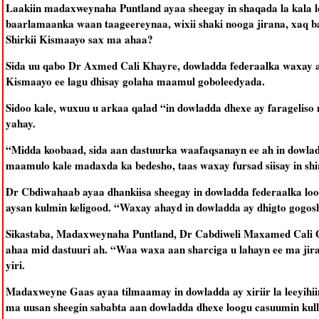
Laakiin madaxweynaha Puntland ayaa sheegay in shaqada la kala l
baarlamaanka waan taageereynaa, wixii shaki nooga jirana, xaq b
Shirkii Kismaayo sax ma ahaa?
Sida uu qabo Dr Axmed Cali Khayre, dowladda federaalka waxay aha
Kismaayo ee lagu dhisay golaha maamul goboleedyada.
Sidoo kale, wuxuu u arkaa qalad “in dowladda dhexe ay faragelis
yahay.
“Midda koobaad, sida aan dastuurka waafaqsanayn ee ah in dowla
maamulo kale madaxda ka bedesho, taas waxay fursad siisay in sh
Dr Cbdiwahaab ayaa dhankiisa sheegay in dowladda federaalka lo
aysan kulmin keligood. “Waxay ahayd in dowladda ay dhigto gogos
Sikastaba, Madaxweynaha Puntland, Dr Cabdiweli Maxamed Cali Ga
ahaa mid dastuuri ah. “Waa waxa aan sharciga u lahayn ee ma jir
yiri.
Madaxweyne Gaas ayaa tilmaamay in dowladda ay xiriir la leeyihiin
ma uusan sheegin sababta aan dowladda dhexe loogu casuumin kull