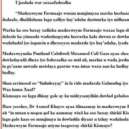
Ujeedada war saxaafadeedka
“Madaxweyne Farmaajo wuxuu muujinayaa marka koobaad, i
dadaalo, dhaliilahana lagu xalliyo hay’adaha dastuurka iyo nidha
Warka ka soo baxay xafiiska madaxweyne Farmaajo waxaa lagu shee
daloolo ka yimaada wadashaqeynta heerarka kala duwan ee dowla
wadahadal iyo isqancin u dhexeeysa madaxda iyo hay’adaha, iyada 
Madaxweynaha Puntland Cabdiweli Maxamed Cali Gaas ayaa sheegay
dowladayadii dhexe iyo federaalka oo mid ah, meelna u wada jeedna
in go’aano nawada metelaya gaarno waa intaa waxa aan ka hadla
hadlay.
Shan arrimood oo “fududeeyay” in la rido madaxda Galmudug iyo 
Waa kuma Xaaf?
Kismaayo oo lagu dhisay gole ay ku mideysanyihiin dowlad gobole
Hase yeeshee, Dr Axmed Khayre ayaa tilmaamay in madaxweyne Fa
ah “in uusan u noqon qof ka aamusay wixii ka soo baxay shirkii Ki
lagu galo kaas oo muujinaya in dowladda diyaar u tahay wadahada
Madaxweyne Farmaajo miyuu taageeray shirkii Kismayo?