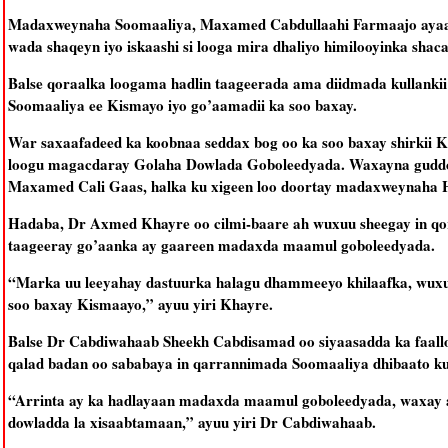
Madaxweynaha Soomaaliya, Maxamed Cabdullaahi Farmaajo ayaa s
wada shaqeyn iyo iskaashi si looga mira dhaliyo himilooyinka sha
Balse qoraalka loogama hadlin taageerada ama diidmada kullank
Soomaaliya ee Kismayo iyo go’aamadii ka soo baxay.
War saxaafadeed ka koobnaa seddax bog oo ka soo baxay shirkii K
loogu magacdaray Golaha Dowlada Goboleedyada. Waxayna guddo
Maxamed Cali Gaas, halka ku xigeen loo doortay madaxweynaha 
Hadaba, Dr Axmed Khayre oo cilmi-baare ah wuxuu sheegay in q
taageeray go’aanka ay gaareen madaxda maamul goboleedyada.
“Marka uu leeyahay dastuurka halagu dhammeeyo khilaafka, wuxu
soo baxay Kismaayo,” ayuu yiri Khayre.
Balse Dr Cabdiwahaab Sheekh Cabdisamad oo siyaasadda ka faall
qalad badan oo sababaya in qarrannimada Soomaaliya dhibaato ku
“Arrinta ay ka hadlayaan madaxda maamul goboleedyada, waxay a
dowladda la xisaabtamaan,” ayuu yiri Dr Cabdiwahaab.