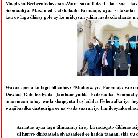
Muqdisho(Berberatoday.com)-War saxaafadeed ka soo bax
Soomaaliya, Maxamed Cabdullaahi Farmaajo, ayaa si taxadar le
kaa oo lagu dhisay gole ay ku mideysan yihiin madaxda shanta 
Waxaa qoraalka lagu billaabay: “Madaxweyne Farmaajo wuxuu 
Dowlad Goboleedyada Jamhuuriyadda Federaalka Soomaaliy
maarmaan tahay wada shaqeynta hey’adaha Federaalka iyo hey’
waajibaadka dastuuriga ee na wada saaran iyo himilooyinka sha
Arrintaa ayaa lagu tilmaamay in ay ka muuqato diblumaasi
sii huriyo dhibaatada siyaasadeed ee hadda taagan, sida uu