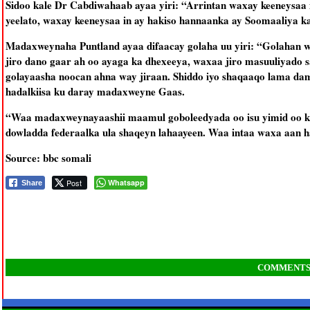
Sidoo kale Dr Cabdiwahaab ayaa yiri: “Arrintan waxay keeneysaa
yeelato, waxay keeneysaa in ay hakiso hannaanka ay Soomaaliya k
Madaxweynaha Puntland ayaa difaacay golaha uu yiri: “Golahan 
jiro dano gaar ah oo ayaga ka dhexeeya, waxaa jiro masuuliyado s
golayaasha noocan ahna way jiraan. Shiddo iyo shaqaaqo lama d
hadalkiisa ku daray madaxweyne Gaas.
“Waa madaxweynayaashii maamul goboleedyada oo isu yimid oo ka 
dowladda federaalka ula shaqeyn lahaayeen. Waa intaa waxa aan 
Source: bbc somali
Post
Whatsapp
Share
COMMENT