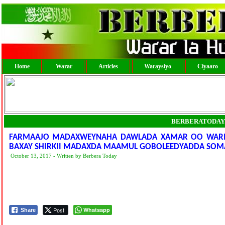
Home
Warar
Articles
Waraysiyo
Ciyaaro
BERBERATODAY
FARMAAJO MADAXWEYNAHA DAWLADA XAMAR OO WARMU
BAXAY SHIRKII MADAXDA MAAMUL GOBOLEEDYADDA SOM
October 13, 2017 - Written by Berbera Today
Post
Whatsapp
Share