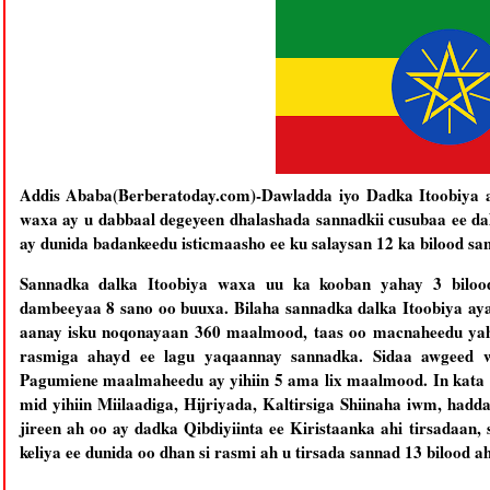
Addis Ababa(Berberatoday.com)-Dawladda iyo Dadka Itoobiya 
waxa ay u dabbaal degeyeen dhalashada sannadkii cusubaa ee da
ay dunida badankeedu isticmaasho ee ku salaysan 12 ka bilood san
Sannadka dalka Itoobiya waxa uu ka kooban yahay 3 biloo
dambeeyaa 8 sano oo buuxa. Bilaha sannadka dalka Itoobiya 
aanay isku noqonayaan 360 maalmood, taas oo macnaheedu yahay
rasmiga ahayd ee lagu yaqaannay sannadka. Sidaa awgeed 
Pagumiene maalmaheedu ay yihiin 5 ama lix maalmood. In kata o
mid yihiin Miilaadiga, Hijriyada, Kaltirsiga Shiinaha iwm, hadd
jireen ah oo ay dadka Qibdiyiinta ee Kiristaanka ahi tirsadaan, 
keliya ee dunida oo dhan si rasmi ah u tirsada sannad 13 bilood ah