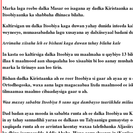
Marka laga reebo dalka Masar oo isagana ay dadka Kiristaanka aami
Itoobiyaanka ka shabbaha dhinaca bilaha.
Kaltirsigan uu dalka Itoobiya kaga duwan yahay dunida inteeda kal
weyneeyo, munaasabadaha lagu xusayana ay dalxiiseyaal badani d
Arrimaha xiisaha leh ee bishani kaga duwan tahay bilaha kale
In kasta oo kaltirsiga dalka Itoobiya uu maalmaha u qaybiyo 13 bi
illaa 6 maalmood aan shaqaalaha loo xisaabin bi loo aanay musha
marka la tirinayo aan loo tirin.
Bishan dadka Kiristaanka ah ee reer Itoobiya si gaar ah ayaa ay
Ortodhogoska, waxa aana lagu magacaabaa lixda maalmood ee isk
tilmaamaa maalmo cibaadaysiga gaar u ah.
Waa maxay sababta Itoobiya 8 sano uga dambayso taariikhda miila
Dad badan ayaa mooda in sababta runta ah ee dalka Itoobiya uu Ka
in ay tahay sannadihii yaraa ee dalkaas uu Talyaanigu gumaystay oo
xaqiiqada runta ah ee arrintan keentay waxaa talefishanka Aljasi
ka dhiga jaamacadda Addis Ababa. Waxa aanu sheegay in ‘Kaniisa