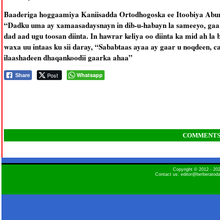
Baaderiga hoggaamiya Kaniisadda Ortodhogoska ee Itoobiya Abune
“Dadku uma ay xamaasadaysnayn in dib-u-habayn la sameeyo, gaar 
dad aad ugu toosan diinta. In hawrar keliya oo diinta ka mid ah 
waxa uu intaas ku sii daray, “Sababtaas ayaa ay gaar u noqdeen, 
ilaashadeen dhaqankoodii gaarka ahaa”
Post
Whatsapp
Share
COMMENT
Copyright © 2012 - 2
Contact us: editor@berberatod