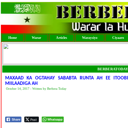
Home
Warar
Articles
Waraysiyo
Ciyaaro
BERBERATODAY
MAXAAD KA OGTAHAY SABABTA RUNTA AH EE ITOOB
MIILAADIGA AH
October 14, 2017 - Written by Berbera Today
Post
Whatsapp
Share