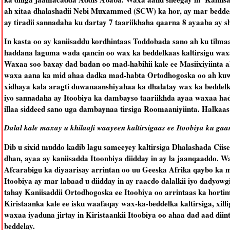
ah xitaa dhalashadii Nebi Muxammed (SCW) ka hor, ay mar beddesha
ay tiradii sannadaha ku dartay 7 taariikhaha qaarna 8 ayaaba ay s
In kasta oo ay kaniisaddu kordhintaas Toddobada sano ah ku tilmaa
haddana laguma wada qancin oo wax ka beddelkaas kaltirsigu waxa
Waxaa soo baxay dad badan oo mad-habihii kale ee Masiixiyiinta ah
waxa aana ka mid ahaa dadka mad-habta Ortodhogoska oo ah kuwa
xidhaya kala aragti duwanaanshiyahaa ka dhalatay wax ka beddelk
iyo sannadaha ay Itoobiya ka dambayso taariikhda ayaa waxaa had
illaa siddeed sano uga dambaynaa tirsiga Roomaaniyiinta. Halkaa
Dalal kale maxay u khilaafi waayeen kaltirsigaas ee Itoobiya ku gaa
Dib u sixid muddo kadib lagu sameeyey kaltirsiga Dhalashada Ciise
dhan, ayaa ay kaniisadda Itoonbiya diidday in ay la jaanqaaddo.
Afcarabigu ka diyaarisay arrintan oo uu Geeska Afrika qaybo ka m
Itoobiya ay mar labaad u diidday in ay raacdo dalalkii iyo dadyowg
tahay Kaniisaddii Ortodhogoska ee Itoobiya oo arrintaas ka horti
Kiristaanka kale ee isku waafaqay wax-ka-beddelka kaltirsiga, xil
waxaa iyaduna jirtay in Kiristaankii Itoobiya oo ahaa dad aad diin
beddelay.