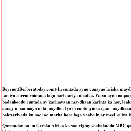
Beyruut(Berberatoday.com)-In cuntada aynu cunayno la iska mayd
tan iyo carruurnimada lagu barbaariyo ubadka. Waxa aynu naqaan
badankoodu cuntada ay karinayaan maydhaan karinta ka hor, laakii
aanay u baahnayn in la maydho. Iyo in cuntooyinka qaar maydhistu
bakteeriyada ku nool oo marka hore laga yaabo in ay meel keliya 
Qormadan oo uu Geeska Afrika ka soo xigtay shabakadda MBC qay