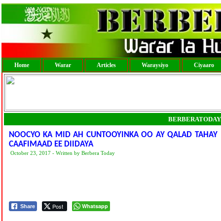
Home
Warar
Articles
Waraysiyo
Ciyaaro
BERBERATODAY
NOOCYO KA MID AH CUNTOOYINKA OO AY QALAD TAHAY 
CAAFIMAAD EE DIIDAYA
October 23, 2017 - Written by Berbera Today
Post
Whatsapp
Share