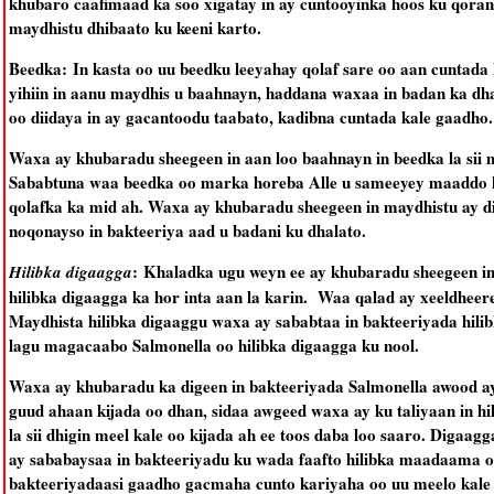
khubaro caafimaad ka soo xigatay in ay cuntooyinka hoos ku qora
maydhistu dhibaato ku keeni karto.
Beedka: In kasta oo uu beedku leeyahay qolaf sare oo aan cuntada
yihiin in aanu maydhis u baahnayn, haddana waxaa in badan ka dh
oo diidaya in ay gacantoodu taabato, kadibna cuntada kale gaadho.
Waxa ay khubaradu sheegeen in aan loo baahnayn in beedka la sii 
Sababtuna waa beedka oo marka horeba Alle u sameeyey maaddo ka
qolafka ka mid ah. Waxa ay khubaradu sheegeen in maydhistu ay di
noqonayso in bakteeriya aad u badani ku dhalato.
: Khaladka ugu weyn ee ay khubaradu sheegeen i
Hilibka digaagga
hilibka digaagga ka hor inta aan la karin. Waa qalad ay xeeldhee
Maydhista hilibka digaaggu waxa ay sababtaa in bakteeriyada hili
lagu magacaabo Salmonella oo hilibka digaagga ku nool.
Waxa ay khubaradu ka digeen in bakteeriyada Salmonella awood ay u
guud ahaan kijada oo dhan, sidaa awgeed waxa ay ku taliyaan in h
la sii dhigin meel kale oo kijada ah ee toos daba loo saaro. Digaagg
ay sababaysaa in bakteeriyadu ku wada faafto hilibka maadaama oo
bakteeriyadaasi gaadho gacmaha cunto kariyaha oo uu meelo kale si