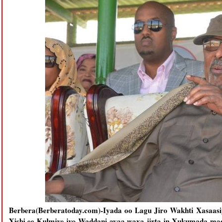
Berbera(Berberatoday.com)-Iyada oo Lagu Jiro Wakhti Xasaasiy
Xisbi ee Kulmiye iyo Waddani ayaa waxa jirta in Xukumada mad