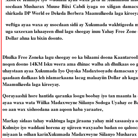
socdaan Musharax Muuse Biixi Cabdi iyaga oo xiligan damacs
shirkada DP World ee Dekeda Berbera Maamulkeeda laga kireey
weftiga ayaa waxa ay usocdaan sidii ay Xukumada wakhtigeeda 
uga saxeexan lahaayeen dhul lagu sheegay inuu Yahay Free Zone
Dollar ahna ku bixin doonto.
Dhulka Free Zoneka lagu sheegay oo ka bilaami doona Kaantaroolk
noqon doono 14KM Isku weera ama dhinac walba ah dhulkaas oo gab
uhaystaan ayaa Xukumada Iyo Qoyska Madaxtooyadu damacsan yih
qaadaan dadkaas leh islamarkaana lacag malaayiin Dollar ah kag
Maamulkeeda laga kireeyay.
Qorayaashii hore hantida qaranka loogu boobay iyo tan maanta la d
ayaa waxa wata Wiilka Madaxweyne Siilanyo Sodoga Uyahay ee B
oo aan wax xishoodana aan aqoon haba yaraatee,
Markay sidaas tahay wakhtuga lagu jiraana yahay mid xasaasiya o
Kulmiye iyo waddani horena ay ujireen waxyaabo badan oo qalooc
miyaan la odhan karinXukumada Madaxweyne Siilanyo Musharax M