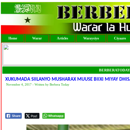
Home
Warar
Articles
Waraysiyo
Ciyaaro
BERBERATODAY
XUKUMADA SIILANYO MUSHARAX MUUSE BIIXI MIYAY DHI
November 4, 2017 - Written by Berbera Today
Post
Whatsapp
Share