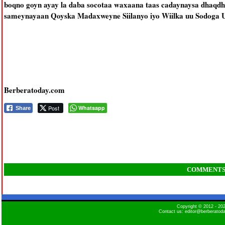
boqno goyn ayay la daba socotaa waxaana taas cadaynaysa dhaqdha
sameynayaan Qoyska Madaxweyne Siilanyo iyo Wiilka uu Sodoga 
Berberatoday.com
Post
Whatsapp
Share
COMMENT
Copyright © 2012 - 2
Contact us: editor@berberatod