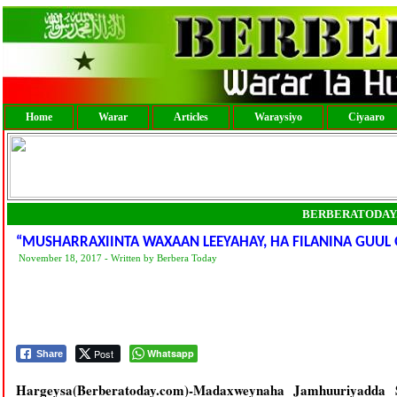
Home
Warar
Articles
Waraysiyo
Ciyaaro
BERBERATODAY
“MUSHARRAXIINTA WAXAAN LEEYAHAY, HA FILANINA GUUL
November 18, 2017 - Written by Berbera Today
Post
Whatsapp
Share
Hargeysa(Berberatoday.com)-Madaxweynaha Jamhuuriyad