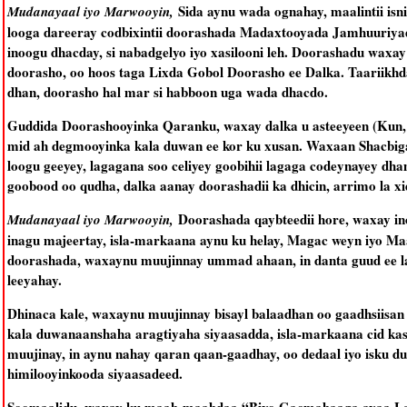
Sida aynu wada ognahay, maalintii isn
Mudanayaal iyo Marwooyin,
looga dareeray codbixintii doorashada Madaxtooyada Jamhuuriya
inoogu dhacday, si nabadgelyo iyo xasilooni leh. Doorashadu waxa
doorasho, oo hoos taga Lixda Gobol Doorasho ee Dalka. Taariikhd
dhan, doorasho hal mar si habboon uga wada dhacdo.
Guddida Doorashooyinka Qaranku, waxay dalka u asteeyeen (Kun, L
mid ah degmooyinka kala duwan ee kor ku xusan. Waxaan Shacbiga
loogu geeyey, lagagana soo celiyey goobihii lagaga codeynayey dha
goobood oo qudha, dalka aanay doorashadii ka dhicin, arrimo la x
Doorashada qaybteedii hore, waxay i
Mudanayaal iyo Marwooyin,
inagu majeertay, isla-markaana aynu ku helay, Magac weyn iyo Maamu
doorashada, waxaynu muujinnay ummad ahaan, in danta guud ee la 
leeyahay.
Dhinaca kale, waxaynu muujinnay bisayl balaadhan oo gaadhsiisan i
kala duwanaanshaha aragtiyaha siyaasadda, isla-markaana cid kas
muujinay, in aynu nahay qaran qaan-gaadhay, oo dedaal iyo isku d
himilooyinkooda siyaasadeed.