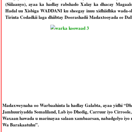
(Siilaanyo), ayaa ka hadlay rabshado Xalay ka dhacay Magaal
Hadal uu Xisbiga WADDANI ku sheegay inuu xidhiidhka wada-s
Tirinta Codadkii laga dhiibtay Doorashadii Madaxtooyada ee Dalk
Madaxweynaha oo Warbaahinta la hadlay Galabta, ayaa yidhi “D
Jamhuuriyadda Somaliland, Lab iyo Dhedig, Carruur iyo Cirroole, 
Waxaan hawada u marinayaa salaan xambaarsan, nabadgelyo iyo 
Wa Barakaatuhu”.