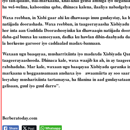
iyo fad-qalallo, isla-markaana, khal-khal gelisa amniga iyo degan
ha wel-welina, kalsoonina qaba, dhinaca kalena, ilaaliya nabadgelya
Waxa reebban, in Xisbi gaar ahi ku dhawaaqo inuu guulaystay, ka
natiijada doorashada. Waxa reebban, in taageerayaasha Xisbiyad
hor inta aan Guddida Doorashooyinku ku dhawaaqin natiijada do
daba-gal buuxa ku sameeyaan, dadka ku hawlan dibin-daabyada dalk
la horkeeno garsoor iyo caddaalad madax-bannaan.
Waxaan ugu baaqayaa, musharrixiinta iyo madaxda Xisbiyada Qar
taageerayaashooda. Dhinaca kale, waxa waajib ku ah, in ay taage
rabshadaha. Mar kale, waxaan ugu baaqayaa Xisbiyada qaranka in 
markaana u hoggaansamaan anshaxa iyo awaamiirta ay soo saa
leeyahay musharixiinta tartamaysa, ha filanina in aad guulaysataan
gelisaan, guul iyo guul darro”.
Berberatoday.com
Post
Whatsapp
Share