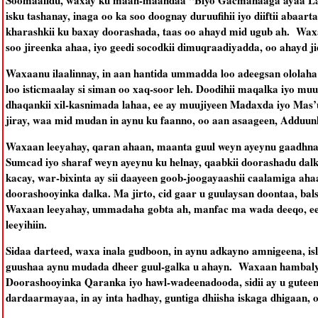
Soomaalidu, waxay ku maah-maahdaa “Biyo Gacmahaaga ayaa La
isku tashanay, inaga oo ka soo doognay duruufihii iyo diiftii ab
kharashkii ku baxay doorashada, taas oo ahayd mid ugub ah. Waxay
soo jireenka ahaa, iyo geedi socodkii dimuqraadiyadda, oo ahayd ji
Waxaanu ilaalinnay, in aan hantida ummadda loo adeegsan ololah
loo isticmaalay si siman oo xaq-soor leh. Doodihii maqalka iyo mu
dhaqankii xil-kasnimada lahaa, ee ay muujiyeen Madaxda iyo Mas’u
jiray, waa mid mudan in aynu ku faanno, oo aan asaageen, Adduun
Waxaan leeyahay, qaran ahaan, maanta guul weyn ayeynu gaadhnay,
Sumcad iyo sharaf weyn ayeynu ku helnay, qaabkii doorashadu dal
kacay, war-bixinta ay sii daayeen goob-joogayaashii caalamiga ah
doorashooyinka dalka. Ma jirto, cid gaar u guulaysan doontaa, 
Waxaan leeyahay, ummadaha gobta ah, manfac ma wada deeqo, ee
leeyihiin.
Sidaa darteed, waxa inala gudboon, in aynu adkayno amnigeena, is
guushaa aynu mudada dheer guul-galka u ahayn. Waxaan hambaly
Doorashooyinka Qaranka iyo hawl-wadeenadooda, sidii ay u guteen 
dardaarmayaa, in ay inta hadhay, guntiga dhiisha iskaga dhigaan,