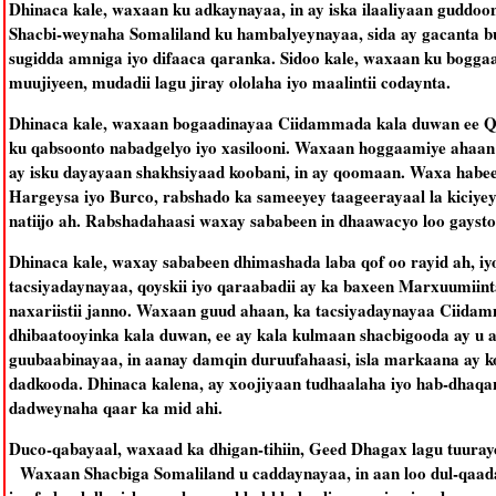
Dhinaca kale, waxaan ku adkaynayaa, in ay iska ilaaliyaan guddoo
Shacbi-weynaha Somaliland ku hambalyeynayaa, sida ay gacanta b
sugidda amniga iyo difaaca qaranka. Sidoo kale, waxaan ku boggaadi
muujiyeen, mudadii lagu jiray ololaha iyo maalintii codaynta.
Dhinaca kale, waxaan bogaadinayaa Ciidammada kala duwan ee Qa
ku qabsoonto nabadgelyo iyo xasilooni. Waxaan hoggaamiye ahaan k
ay isku dayayaan shakhsiyaad koobani, in ay qoomaan. Waxa habe
Hargeysa iyo Burco, rabshado ka sameeyey taageerayaal la kiciye
natiijo ah. Rabshadahaasi waxay sababeen in dhaawacyo loo gaysto
Dhinaca kale, waxay sababeen dhimashada laba qof oo rayid ah, i
tacsiyadaynayaa, qoyskii iyo qaraabadii ay ka baxeen Marxuumiin
naxariistii janno. Waxaan guud ahaan, ka tacsiyadaynayaa Ciida
dhibaatooyinka kala duwan, ee ay kala kulmaan shacbigooda ay u 
guubaabinayaa, in aanay damqin duruufahaasi, isla markaana ay ko
dadkooda. Dhinaca kalena, ay xoojiyaan tudhaalaha iyo hab-dhaqa
dadweynaha qaar ka mid ahi.
Duco-qabayaal, waxaad ka dhigan-tihiin, Geed Dhagax lagu tuurayo
Waxaan Shacbiga Somaliland u caddaynayaa, in aan loo dul-qaadan 