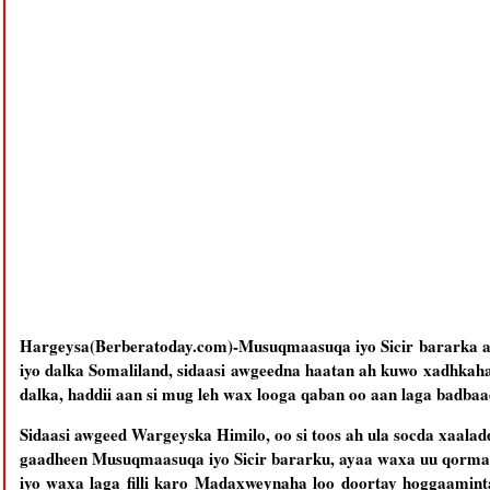
Hargeysa(Berberatoday.com)-Musuqmaasuqa iyo Sicir bararka ay
iyo dalka Somaliland, sidaasi awgeedna haatan ah kuwo xadhkaha
dalka, haddii aan si mug leh wax looga qaban oo aan laga badb
Sidaasi awgeed Wargeyska Himilo, oo si toos ah ula socda xaalad
gaadheen Musuqmaasuqa iyo Sicir bararku, ayaa waxa uu qormad
iyo waxa laga filli karo Madaxweynaha loo doortay hoggaamint