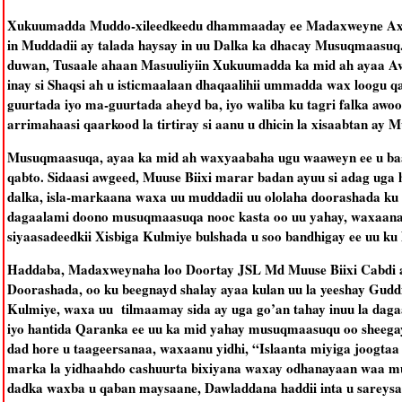
Xukuumadda Muddo-xileedkeedu dhammaaday ee Madaxweyne Axmed
in Muddadii ay talada haysay in uu Dalka ka dhacay Musuqmaasu
duwan, Tusaale ahaan Masuuliyiin Xukuumadda ka mid ah ayaa Aw
inay si Shaqsi ah u isticmaalaan dhaqaalihii ummadda wax loogu qab
guurtada iyo ma-guurtada aheyd ba, iyo waliba ku tagri falka awo
arrimahaasi qaarkood la tirtiray si aanu u dhicin la xisaabtan ay 
Musuqmaasuqa, ayaa ka mid ah waxyaabaha ugu waaweyn ee u baa
qabto. Sidaasi awgeed, Muuse Biixi marar badan ayuu si adag uga
dalka, isla-markaana waxa uu muddadii uu ololaha doorashada ku 
dagaalami doono musuqmaasuqa nooc kasta oo uu yahay, waxaana 
siyaasadeedkii Xisbiga Kulmiye bulshada u soo bandhigay ee uu ku
Haddaba, Madaxweynaha loo Doortay JSL Md Muuse Biixi Cabdi ay
Doorashada, oo ku beegnayd shalay ayaa kulan uu la yeeshay Gud
Kulmiye, waxa uu tilmaamay sida ay uga go’an tahay inuu la da
iyo hantida Qaranka ee uu ka mid yahay musuqmaasuqu oo sheegay
dad hore u taageersanaa, waxaanu yidhi, “Islaanta miyiga joogtaa
marka la yidhaahdo cashuurta bixiyana waxay odhanayaan waa mu
dadka waxba u qaban maysaane, Dawladdana haddii inta u sareysaa