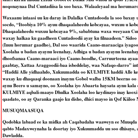
noqonaynaa Dal Cuntadiisa la soo baxa. Walaaleyaal ma horumaro
Waxaanu intaasi uu ku daray in Dalalka Cuntadooda la soo baxay
socdo, “Itoobiya 10% ayuu dhaqaalaheedu kobcayaa, wuxuu u kob
Dhaqaalaheedu wuxuu kobcayaa 9%, sababtuna waxa weeyaan Cuntad
waxay halkaa ku gaadheen Cuntadoodii ayay ku filnaadeen.” Sidoo
(Inuu horumar gaadho), Dal soo waarida Caano-maraaciga iyagoo 
Xoolaha u badan ayaynu leenahay, Adhiga u badan ayaynu leenaha
dhoofsanaa Caano-maraaci iyo Caano-boodhe, Carruurteena ayaad
gaabtay, Xattaa Araggoodii-baa isbeddelay, waa Nafaqo-darro” in
“Haddii Alle yidhaahdo, Xukuumadda oo KULMIYE haddii Alle ke
waxay ku dhaqaaqi doonaan inaynu Gobol walba 15KM beerno oo a
aynu Beero u samayno, oo Xoolaha iyo Abaarta haysata aynu kala
KULMIYE aqbali-maayo Dhulka Xoolaha loo keydinayo inay kooxi s
qaadato, oo ay Qaranka gaajo ku disho, dhici mayso in Qof Kiiloo 
MUSUQMAASUQA
Qodobka labaad ee ka midka ah Caqabadaha waaweyn ee Muuqda is
qabto Madaxweynaha la doortay iyo Xukuumadda uu soo dhisayo, 
Dawladda.