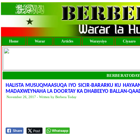
Home
Warar
Articles
Waraysiyo
Ciyaaro
BERBERATODAY
HALISTA MUSUQMAASUQA IYO SICIR-BARARKU KU HAYAA
MADAXWEYNAHA LA DOORTAY KA DHABEEYO BALLAN-QAA
November 26, 2017 - Written by Berbera Today
Post
Whatsapp
Share