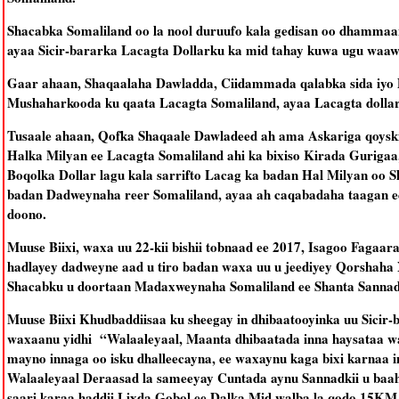
Shacabka Somaliland oo la nool duruufo kala gedisan oo dhammaa
ayaa Sicir-bararka Lacagta Dollarku ka mid tahay kuwa ugu waaw
Gaar ahaan, Shaqaalaha Dawladda, Ciidammada qalabka sida i
Mushaharkooda ku qaata Lacagta Somaliland, ayaa Lacagta dollark
Tusaale ahaan, Qofka Shaqaale Dawladeed ah ama Askariga qoyskiis
Halka Milyan ee Lacagta Somaliland ahi ka bixiso Kirada Guriga
Boqolka Dollar lagu kala sarrifto Lacag ka badan Hal Milyan oo S
badan Dadweynaha reer Somaliland, ayaa ah caqabadaha taagan e
doono.
Muuse Biixi, waxa uu 22-kii bishii tobnaad ee 2017, Isagoo Faga
hadlayey dadweyne aad u tiro badan waxa uu u jeediyey Qorshaha Xi
Shacabku u doortaan Madaxweynaha Somaliland ee Shanta Sannad
Muuse Biixi Khudbaddiisaa ku sheegay in dhibaatooyinka uu Sicir-
waxaanu yidhi “Walaaleyaal, Maanta dhibaatada inna haysataa waa
mayno innaga oo isku dhalleecayna, ee waxaynu kaga bixi karnaa 
Walaaleyaal Deraasad la sameeyay Cuntada aynu Sannadkii u baah
saari karaa haddii Lixda Gobol ee Dalka Mid walba la qodo 15KM