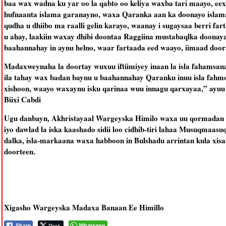
baa wax wadna ku yar oo la qabto oo keliya waxba tari maayo, ee
hufnaanta islama garanayno, waxa Qaranka aan ka doonayo islam
qudha u dhiibo ma raalli gelin karayo, waanay i sugaysaa berri far
u ahay, laakiin waxay dhibi doontaa Raggiina mustabaqlka doonaya 
baahannahay in aynu helno, waar fartaada eed waayo, iimaad door
Madaxweynaha la doortay wuxuu iftiimiyey inaan la isla fahamsa
ila tahay wax badan baynu u baahannahay Qaranku inuu isla fahmo
xishoon, waayo waxaynu isku qarinaa wuu innagu qarxayaa,” ayu
Biixi Cabdi
Ugu danbayn, Akhristayaal Wargeyska Himilo waxa uu qormadan k
iyo dawlad la iska kaashado sidii loo cidhib-tiri lahaa Musuqmaas
dalka, isla-markaana waxa habboon in Bulshadu arrintan kula xis
doorteen.
Xigasho Wargeyska Madaxa Banaan Ee Himillo
Post
Whatsapp
Share