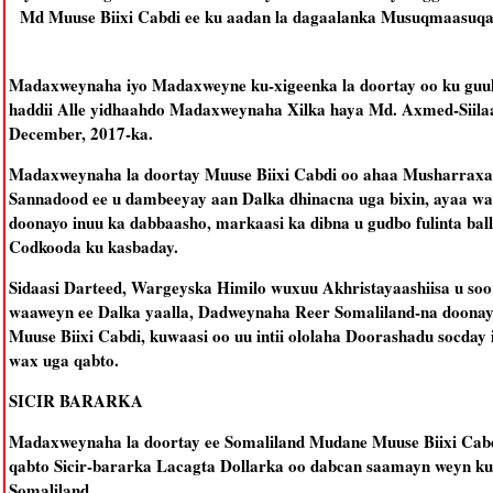
Md Muuse Biixi Cabdi ee ku aadan la dagaalanka Musuqmaasuqa i
Madaxweynaha iyo Madaxweyne ku-xigeenka la doortay oo ku guul
haddii Alle yidhaahdo Madaxweynaha Xilka haya Md. Axmed-Siilaa
December, 2017-ka.
Madaxweynaha la doortay Muuse Biixi Cabdi oo ahaa Musharraxa k
Sannadood ee u dambeeyay aan Dalka dhinacna uga bixin, ayaa w
doonayo inuu ka dabbaasho, markaasi ka dibna u gudbo fulinta ba
Codkooda ku kasbaday.
Sidaasi Darteed, Wargeyska Himilo wuxuu Akhristayaashiisa u so
waaweyn ee Dalka yaalla, Dadweynaha Reer Somaliland-na doona
Muuse Biixi Cabdi, kuwaasi oo uu intii ololaha Doorashadu socday i
wax uga qabto.
SICIR BARARKA
Madaxweynaha la doortay ee Somaliland Mudane Muuse Biixi Cabdi
qabto Sicir-bararka Lacagta Dollarka oo dabcan saamayn weyn ku l
Somaliland.