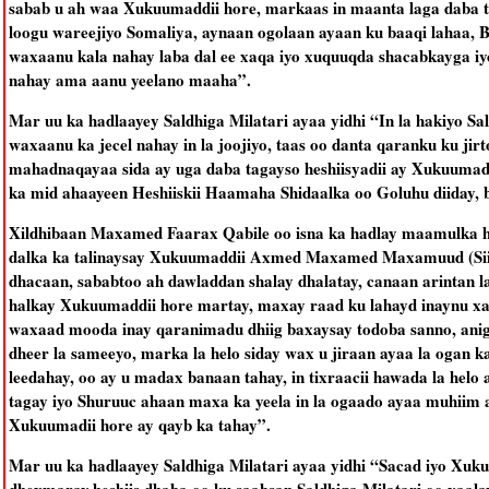
sabab u ah waa Xukuumaddii hore, markaas in maanta laga daba 
loogu wareejiyo Somaliya, aynaan ogolaan ayaan ku baaqi lahaa,
waxaanu kala nahay laba dal ee xaqa iyo xuquuqda shacabkayga iyo
nahay ama aanu yeelano maaha”.
Mar uu ka hadlaayey Saldhiga Milatari ayaa yidhi “In la hakiyo S
waxaanu ka jecel nahay in la joojiyo, taas oo danta qaranku ku j
mahadnaqayaa sida ay uga daba tagayso heshiisyadii ay Xukuumadd
ka mid ahaayeen Heshiiskii Haamaha Shidaalka oo Goluhu diiday, ba
Xildhibaan Maxamed Faarax Qabile oo isna ka hadlay maamulka ha
dalka ka talinaysay Xukuumaddii Axmed Maxamed Maxamuud (Siill
dhacaan, sababtoo ah dawladdan shalay dhalatay, canaan arintan la
halkay Xukuumaddii hore martay, maxay raad ku lahayd inaynu xa
waxaad mooda inay qaranimadu dhiig baxaysay todoba sanno, aniga
dheer la sameeyo, marka la helo siday wax u jiraan ayaa la ogan k
leedahay, oo ay u madax banaan tahay, in tixraacii hawada la hel
tagay iyo Shuruuc ahaan maxa ka yeela in la ogaado ayaa muhiim
Xukuumadii hore ay qayb ka tahay”.
Mar uu ka hadlaayey Saldhiga Milatari ayaa yidhi “Sacad iyo Xuk