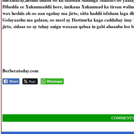
dhexmaray,heshiis dhaba oo ku saabsan Saldhiga Milatari oo yaala
Dibadda ee Xukuumaddii hore, imikana Xukuumad ka tirsan walin
wax heshiis ah oo aan ogahay ma jirto, xitta haddii isfaham laga 
Golayaashu ma galaan, oo meel ay Dastuurka kaga caddahay inay
jirto, sidaas oo ay tahay anigu waxaan qabaa in gabi ahaanba loo b
Berberatoday.com
Post
Whatsapp
Share
COMMENT