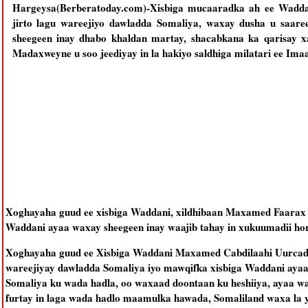
Hargeysa(Berberatoday.com)-Xisbiga mucaaradka ah ee Wadda
jirto lagu wareejiyo dawladda Somaliya, waxay dusha u saar
sheegeen inay dhabo khaldan martay, shacabkana ka qarisay x
Madaxweyne u soo jeediyay in la hakiyo saldhiga milatari ee Im
Xoghayaha guud ee xisbiga Waddani, xildhibaan Maxamed Faarax Qab
Waddani ayaa waxay sheegeen inay waajib tahay in xukuumadii ho
Xoghayaha guud ee Xisbiga Waddani Maxamed Cabdilaahi Uurcadd
wareejiyay dawladda Somaliya iyo mawqifka xisbiga Waddani ayaa 
Somaliya ku wada hadla, oo waxaad doontaan ku heshiiya, ayaa w
furtay in laga wada hadlo maamulka hawada, Somaliland waxa la 