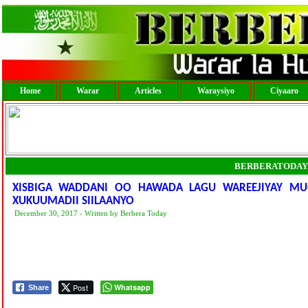
Home
Warar
Articles
Waraysiyo
Ciyaaro
BERBERATODAY
XISBIGA WADDANI OO HAWADA LAGU WAREEJIYAY MU
XUKUUMADII SIILAANYO
December 30, 2017 - Written by Berbera Today
Post
Whatsapp
Share