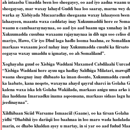
ah intaasba Umadda been loo sheegayey, oo aad iyo aadna waanu
sheegaysay, mar waxay lahayd Guddi baa loo saaray, marna wey da
warka ay Xisbiyada Mucaaradku sheegaana waxay lahaayeen been 
lahaayeen, maanta waxa caddatay inay Xukuumaddii hore ee Somal
waanu u cambaaraynaynaa, oo aad iyo aad baanu uga xunahay in
Xukuumadda cusubna waxaanu rajaynaynaa in dib ugu soo celiso d
mariyo, Hawo, Cir iyo Dhul laga hadlo looma baahna, ee Somalilan
markaas waxaanu jecel nahay inay Xukuumadda cusubi ka fiirsato 
eegaysa waxay umaddu u igmatay, oo ah Somaliland”.
Xoghayaha guud ee Xisbiga Waddani Maxamed Cabdilaahi Uurcadde
“Xisbiga Waddani hore ayuu uga hadlay Saldhiga Milatari, mawqi
waana sheegnay inay dhibaato ka iman doonto, Xukuumadda cusub
ka laabato, kana noqoto, waxayna ahayd qayrul sharci in Golaha Gu
kalena waxa iska leh Golaha Wakiilada, markaas anigu uma arko in
ilaa haddana Imaraadku inama aqoonsana, markaas sidaas lagu haki
jeedinaynaa”.
Xildhibaan Siciid Warsame Ismaaciil (Gaane), oo ka tirsan Gola
yidhi “Dhabihii iyo dariiqii loo baahnaa in loo maro wada hadala
marin, ee dhabo khaldan ayey u martay, in si yar oo aad fudud 