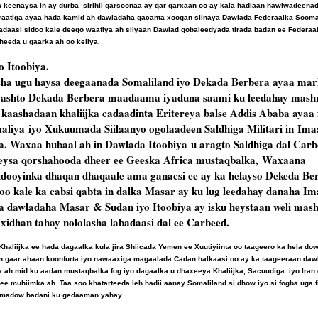
 ta keenaysa in ay durba sirihii qarsoonaa ay qar qarxaan oo ay kala hadlaan hawlwadeena
aatiga ayaa hada kamid ah dawladaha gacanta xoogan siinaya Dawlada Federaalka Soomaal
adaasi sidoo kale deeqo waafiya ah siiyaan Dawlad gobaleedyada tirada badan ee Federaa
heeda u gaarka ah oo keliya.
o Itoobiya.
isha ugu haysa deegaanada Somaliland iyo Dekada Berbera ayaa mark
lgashto Dekada Berbera maadaama iyaduna saami ku leedahay mas
 kaashadaan khaliijka cadaadinta Eritereya balse Addis Ababa ayaa f
aliya iyo Xukuumada Siilaanyo ogolaadeen Saldhiga Militari in Ima
 Waxaa hubaal ah in Dawlada Itoobiya u aragto Saldhiga dal Carb
eysa qorshahooda dheer ee Geeska Africa mustaqbalka, Waxaana
idooyinka dhaqan dhaqaale ama ganacsi ee ay ka helayso Dekeda Ber
oo kale ka cabsi qabta in dalka Masar ay ku lug leedahay danaha Im
dawladaha Masar & Sudan iyo Itoobiya ay isku heystaan weli mash
 xidhan tahay nololasha labadaasi dal ee Carbeed.
haliijka ee hada dagaalka kula jira Shiicada Yemen ee Xuutiyiinta oo taageero ka hela dow
 gaar ahaan koonfurta iyo nawaaxiga magaalada Cadan halkaasi oo ay ka taageeraan daw
 ah mid ku aadan mustaqbalka fog iyo dagaalka u dhaxeeya Khaliijka, Sacuudiga iyo Iran
muhiimka ah. Taa soo khatarteeda leh hadii aanay Somaliland si dhow iyo si fogba uga fi
d-madow badani ku gedaaman yahay.