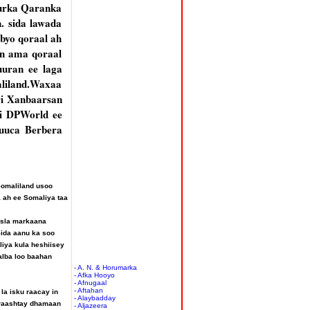
uurka Qaranka
. sida lawada
byo qoraal ah
an ama qoraal
uuran ee laga
liland.Waxaa
ri Xanbaarsan
ii DPWorld ee
uuca Berbera
omaliland usoo
 ah ee Somaliya taa
isla markaana
Sida aanu ka soo
iya kula heshiisey
alba loo baahan
- A. N. & Horumarka
- Afka Hooyo
- Afnugaal
- Aftahan
a isku raacay in
- Alaybadday
araashtay dhamaan
- Aljazeera