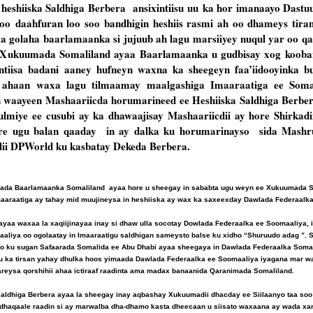
heshiiska Saldhiga Berbera ansixintiisu uu ka hor imanaayo Dast
o daahfuran loo soo bandhigin heshiis rasmi ah oo dhameys tiran
golaha baarlamaanka si jujuub ah lagu marsiiyey nuqul yar oo qa
. Xukuumada Somaliland ayaa Baarlamaanka u gudbisay xog koob
intiisa badani aaney hufneyn waxna ka sheegeyn faa’iidooyinka b
d ahaan waxa lagu tilmaamay maalgashiga Imaaraatiga ee Soma
n waayeen Mashaariicda horumarineed ee Heshiiska Saldhiga Berbe
miye ee cusubi ay ka dhawaajisay Mashaariicdii ay hore Shirkad
ore ugu balan qaaday in ay dalka ku horumarinayso sida Mashr
dii DPWorld ku kasbatay Dekeda Berbera.
nada Baarlamaanka Somaliland ayaa hore u sheegay in sababta ugu weyn ee Xukuumada S
aaraatiga ay tahay mid muujineysa in heshiiska ay wax ka saxeexday Dawlada Federaalka
yaa waxaa la xaqiijinayaa inay si dhaw ulla socotay Dowlada Federaalka ee Soomaaliya, 
aliya oo ogolaatay in Imaaraatigu saldhigan sameysto balse ku xidho “Shuruudo adag ”. 
oo ku sugan Safaarada Somalida ee Abu Dhabi ayaa sheegaya in Dawlada Federaalka Somal
uu ka tirsan yahay dhulka hoos yimaada Dawlada Federaalka ee Soomaaliya iyagana mar w
areysa qorshihii ahaa ictiraaf raadinta ama madax banaanida Qaranimada Somaliland.
ldhiga Berbera ayaa la sheegay inay aqbashay Xukuumadii dhacday ee Siilaanyo taa soo l
dhaqaale raadin si ay marwalba dha-dhamo kasta dheecaan u siisato waxaana ay wada x