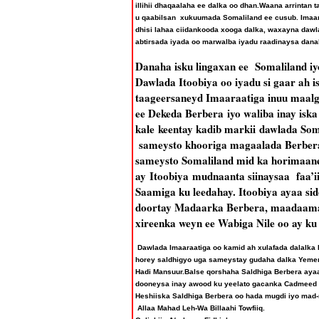
illihii dhaqaalaha ee dalka oo dhan.Waana arrintan
u qaabilsan xukuumada Somaliland ee cusub. Imaar
dhisi lahaa ciidankooda xooga dalka, waxayna dawl
abtirsada iyada oo marwalba iyadu raadinaysa dana
Danaha isku lingaxan ee Somaliland iy
Dawlada Itoobiya oo iyadu si gaar ah 
taageersaneyd Imaaraatiga inuu maa
ee Dekeda Berbera iyo waliba inay iska
kale keentay kadib markii dawlada Som
sameysto khooriga magaalada Berbera.
sameysto Somaliland mid ka horimaan
ay Itoobiya mudnaanta siinaysaa faa’i
Saamiga ku leedahay. Itoobiya ayaa sid
doortay Madaarka Berbera, maadaama 
xireenka weyn ee Wabiga Nile oo ay ku
Dawlada Imaaraatiga oo kamid ah xulafada dalalka K
horey saldhigyo uga sameystay gudaha dalka Yemen
Hadi Mansuur.Balse qorshaha Saldhiga Berbera ayaa
dooneysa inay awood ku yeelato gacanka Cadmeed ee 
Heshiiska Saldhiga Berbera oo hada mugdi iyo ma
Allaa Mahad Leh-Wa Billaahi Towfiiq.