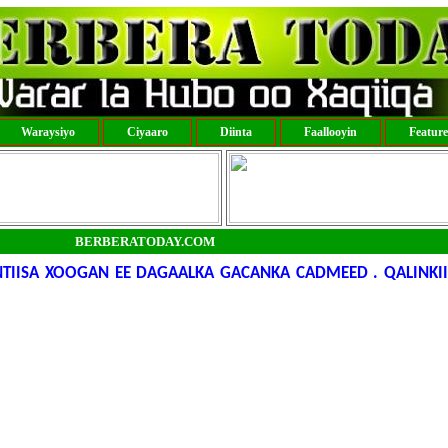
Waraysiyo
Ciyaaro
Diinta
Faallooyin
Featur
BERBERATODAY.COM
NTIISA XOOGAN EE DAGAALKA GACANKA CADMEED . QALINK