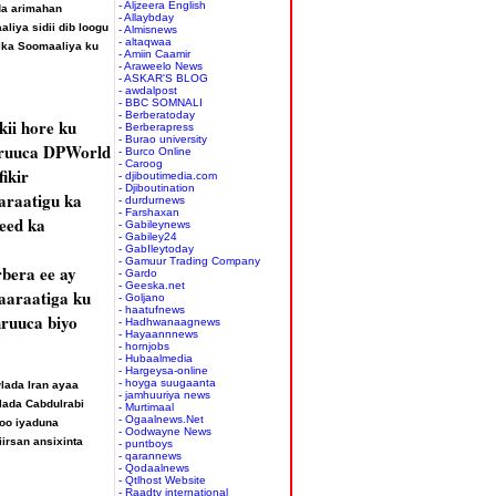
- Aljzeera English
da arimahan
- Allaybday
iya sidii dib loogu
- Almisnews
- altaqwaa
lka Soomaaliya ku
- Amiin Caamir
- Araweelo News
- ASKAR'S BLOG
- awdalpost
- BBC SOMNALI
- Berberatoday
ii hore ku
- Berberapress
- Burao university
hruuca DPWorld
- Burco Online
- Caroog
ikir
- djiboutimedia.com
- Djiboutination
araatigu ka
- durdurnews
- Farshaxan
eed ka
- Gabileynews
- Gabiley24
- GabIleytoday
- Gamuur Trading Company
bera ee ay
- Gardo
- Geeska.net
aaraatiga ku
- Goljano
- haatufnews
ruuca biyo
- Hadhwanaagnews
- Hayaannnews
- hornjobs
- Hubaalmedia
- Hargeysa-online
- hoyga suugaanta
lada Iran ayaa
- jamhuuriya news
lada Cabdulrabi
- Murtimaal
- Ogaalnews.Net
 oo iyaduna
- Oodwayne News
irsan ansixinta
- puntboys
- qarannews
- Qodaalnews
- Qtlhost Website
- Raadtv international