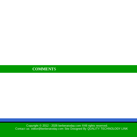
COMMENTS
Copyright © 2012 - 2026 berberatoday.com ®All rights reserved.
Contact us: editor@berberatoday.com Site Designed By
QUALITY TECHNOLOGY LINK