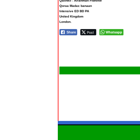
Qalinkii : A/rahman Fidhinle
Qoraa Madax banaan
Intensive ED BD PA
United Kingdom
London.
Post
Whatsapp
Share