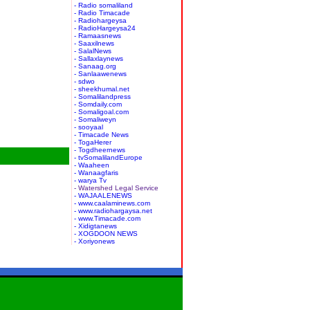
- Radio somaliland
- Radio Timacade
- Radiohargeysa
- RadioHargeysa24
- Ramaasnews
- Saaxilnews
- SalalNews
- Sallaxlaynews
- Sanaag.org
- Sanlaawenews
- sdwo
- sheekhumal.net
- Somalilandpress
- Somdaily.com
- Somaligoal.com
- Somaliweyn
- sooyaal
- Timacade News
- TogaHerer
- Togdheernews
- tvSomalilandEurope
- Waaheen
- Wanaagfaris
- warya Tv
- Watershed Legal Service
- WAJAALENEWS
- www.caalaminews.com
- www.radiohargaysa.net
- www.Timacade.com
- Xidigtanews
- XOGDOON NEWS
- Xoriyonews