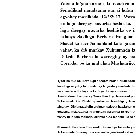
Waxaa fo’gaan aragu ku doodeen in 
Somaliland maadaama aan si hufan o
ogyahay taariikhda 12/2/2017 Waxaa 
oo lagu sheegay nuxurka heshiiska
lagu sheegay nuxurka heshiiska oo 
helaayo Saldhiga Berbera iyo guu
Shacabka reer Somaliland kala gara
yahay. ka dib markay Xukuumada kul
Dekeda Berbera la wareegtay ay h
Corridor oo ka mid ahaa Mashaariic
Qaar ka mid ah kuwa ugu aqoonta badan Xildhibaa
bandhigi weyday heshiiska ay la gashay dowlada Im
soo dawlada Itoobiyana ka biyo diiday arintaas.
Heshiiskan dhexmaray Somaliland iyo Imaaraatiga a
Xukuumada Abu Dhabi ay arrintan u bandhigtay Soma
xiganay Diblumaasiyiin u dhuun-daloola hawlahan 
dowlada Imaaraatiga in dhulkaas Saldhiga Berberi 
yahay in lagala tashado, arrintaas oo meesha ka sa
.
Shuruuda Dawlada Federaalka Somaliya ku xidhay sa
Xukuumadii Siilaanyo uu marwalba yoolkeedu ahaa 