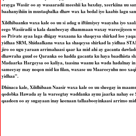
erayga Wasiir oo ay wasaaradii meeshii ka baxday, xeerkiina uu s
baahanyihiin in mustaqbalka dhaw wax ka bedal iyo kaabis lagu sa
Xildhibaanku waxa kale oo uu si adag u iftiimiyey waayaha iyo xa
eego Wasiiradii u kala dambeeyay dhammaan waxay wareejiyeen wa
oo Private ayaa laga dhigay waxaana ka shaqeysa shirkad loo yaq
yidhaa SRM, Shidaalkana waxa ka shaqeysa shirkad la yidhaa STA
jiro oo ugu yaraan arrimahaasi qaar ka mid ahi ay gacanta dawla
dhawraha guud ee Qaranka oo hadda gacanta ku haya baadhista sh
Madaarka Hargeysa oo kaliya, taasina waanu ka wada hadalnay in m
sameeyay may noqon mid ku filan, waxase uu Maareeyuhu noo xaqii
yidhaa”.
Dhinaca kale, Xildhibaan Naasir waxa kale oo uu sheegay in maam
qodobka Hawada ay la wareegtay waddanka aynu jaarka nahay ee S
qaadeen oo ay sugayaan inay keenaan tallaabooyinkaasi arrimo mid