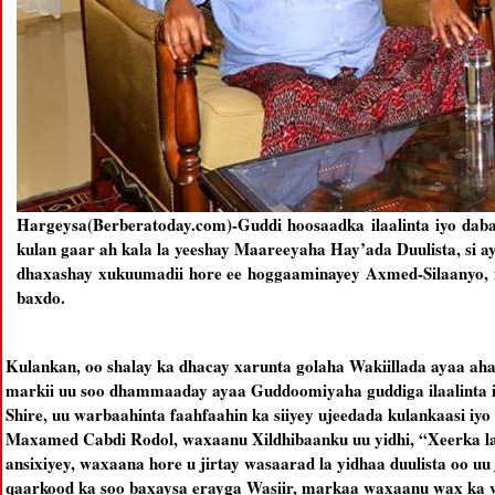
Hargeysa(Berberatoday.com)-Guddi hoosaadka ilaalinta iyo dab
kulan gaar ah kala la yeeshay Maareeyaha Hay’ada Duulista, si
dhaxashay xukuumadii hore ee hoggaaminayey Axmed-Silaanyo, 
baxdo.
Kulankan, oo shalay ka dhacay xarunta golaha Wakiillada ayaa ah
markii uu soo dhammaaday ayaa Guddoomiyaha guddiga ilaalinta i
Shire, uu warbaahinta faahfaahin ka siiyey ujeedada kulankaasi i
Maxamed Cabdi Rodol, waxaanu Xildhibaanku uu yidhi, “Xeerka la 
ansixiyey, waxaana hore u jirtay wasaarad la yidhaa duulista oo 
qaarkood ka soo baxaysa erayga Wasiir, markaa waxaanu wax ka we