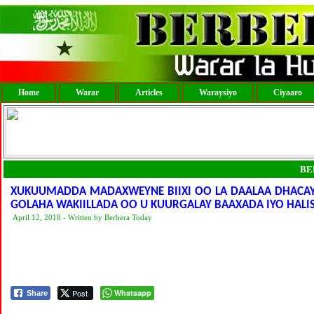
Home
Warar
Articles
Waraysiyo
Ciyaaro
BE
XUKUUMADDA MADAXWEYNE BIIXI OO LA DAALAA DHACAY
GOLAHA WAKIILLADA OO U KUURGALAY BAAXADA IYO HALIS
April 12, 2018 - Written by Berbera Today
Post
Whatsapp
Share