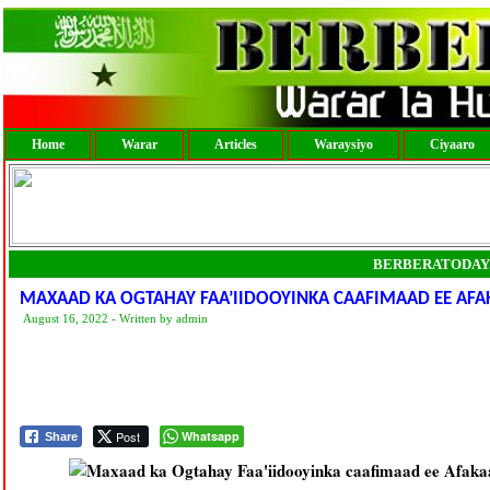
Home
Warar
Articles
Waraysiyo
Ciyaaro
BERBERATODAY
MAXAAD KA OGTAHAY FAA’IIDOOYINKA CAAFIMAAD EE AF
August 16, 2022 - Written by admin
Post
Whatsapp
Share