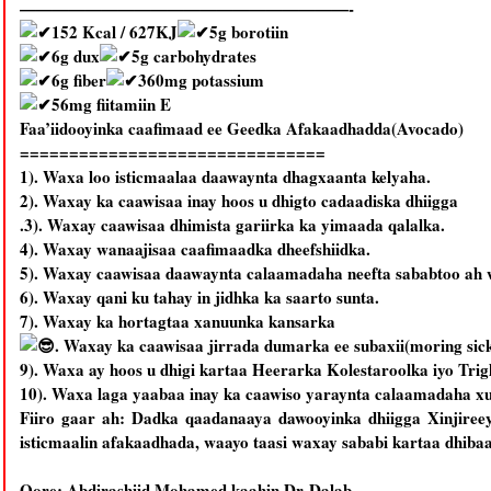
————————————————————-
152 Kcal / 627KJ
5g borotiin
6g dux
5g carbohydrates
6g fiber
360mg potassium
56mg fiitamiin E
Faa’iidooyinka caafimaad ee Geedka Afakaadhadda(Avocado)
===============================
1). Waxa loo isticmaalaa daawaynta dhagxaanta kelyaha.
2). Waxay ka caawisaa inay hoos u dhigto cadaadiska dhiigga
.3). Waxay caawisaa dhimista gariirka ka yimaada qalalka.
4). Waxay wanaajisaa caafimaadka dheefshiidka.
5). Waxay caawisaa daawaynta calaamadaha neefta sababtoo ah w
6). Waxay qani ku tahay in jidhka ka saarto sunta.
7). Waxay ka hortagtaa xanuunka kansarka
. Waxay ka caawisaa jirrada dumarka ee subaxii(moring sic
9). Waxa ay hoos u dhigi kartaa Heerarka Kolestaroolka iyo Trigl
10). Waxa laga yaabaa inay ka caawiso yaraynta calaamadaha xu
Fiiro gaar ah: Dadka qaadanaaya dawooyinka dhiigga Xinjiree
isticmaalin afakaadhada, waayo taasi waxay sababi kartaa dhibaa
Qore: Abdirashiid Mohamed kaahin Dr-Dalab.