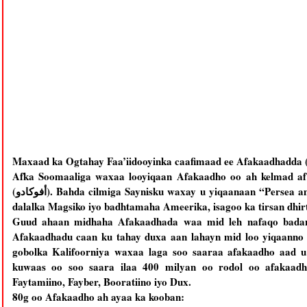
Maxaad ka Ogtahay Faa’iidooyinka caafimaad ee Afakaadhadda 
Afka Soomaaliga waxaa looyiqaan Afakaadho oo ah kelmad af i
(أفوكادو). Bahda cilmiga Saynisku waxay u yiqaanaan “Persea americana” Asal ahaan geedkani wuxuu kasoo jeeddaa
dalalka Magsiko iyo badhtamaha Ameerika, isagoo ka tirsan dhir
Guud ahaan midhaha Afakaadhada waa mid leh nafaqo bada
Afakaadhadu caan ku tahay duxa aan lahayn mid loo yiqaanno 
gobolka Kalifoorniya waxaa laga soo saaraa afakaadho aad u
kuwaas oo soo saara ilaa 400 milyan oo rodol oo afakaad
Faytamiino, Fayber, Booratiino iyo Dux.
80g oo Afakaadho ah ayaa ka kooban: