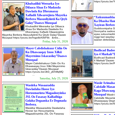
https://yout
Khubadihii Weerarka Iyo
Difaaca Ahaa Ee Madaxda
Dawlada Ku Dhexmaray
Xafladii Xilwareejinta Mayerka
“Xukuumaddaa 
Berbera Masuuliyiintii Ka Qeyb
Ka Dhasha Han
Galay”Daawo Muuqaal
Xayiran Berber
Khubadihii Weerarka Iyo Difaaca
Guddoomiyaha Gan
Ahaa Ee Madaxda Dawlada Ku
Doonyaha sadexd
Dhexmaray Xafladii Xilwareejinta
ayaa xukuumadda 
Mayerka Berbera Masuuliyiintii Ka Qeyb Galay"Daawo
roggi kari wayda
Muuqaal https://youtu.be/hqpdbA0kP4k &nbs...
saaran dekeddaas 
Friday, July 31, 2026
Mayer Cabdishakuur Cidin Oo
Budhcad Badeed
Ku Dhawaaqay Inuu Xilkii
Iyo 4 Markab”
Mayernimo Iskacasilay”Daawo
Budhcad Badeedd
Muuqaal
4 Markab"Daawo 
Mayer Cabdishakuur Cidin Oo Ku
https://you
Dhawaaqay Inuu Xilkii Mayernimo
Iskacasilay"Daawo Muuqaal
https://youtu.be/JkG_yEhMqMQ
...
Saturday, July 25, 2026
Wasiir Arimah
Wasiirka Wasaaradda
Cabdalle Maxa
Dawladaha Hoose Iyo
Kaga Dhawaaqa
Horuumarinta Magaalooyinka
Muuqaal
Wasiir
JSL Oo Fasaxay Kalfadhiga
Cabdalle Maxame
Golaha Degaanka Ee Degmada
Dhawaaqay Degm
https://youtu
Berbera.
Wasiirka Wasaaradda Dawladaha
Hoose Iyo Horuumarinta
Magaalooyinka JSL Oo Fasaxay