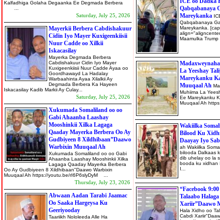
ICE oo Dadka F
Kalfadhiga Golaha Degaanka Ee Degmada Berbera
Qabqabanaya G
...
Saturday, July 25, 2026
Mareykanka
IC
Qabqabanaya Ga
Mayerkii Berbera Cabdishakuur
Mareykanka. [cap
align="aligncente
Cidin Iyo Mayer Kuxigeenkiisii
Maamulka Trump a
Nuur Cadde oo Xilkii
Iskacasilay
Mayerka Degmada Berbera
Cabdishakuur Cidin Iyo Mayer
Madaxweynaha 
Kuxigeenkiisii Nuur Cadde Ayaa oo
La Yeeshay Tal
Goordhawayd La Hadalay
Mareykanku Ka
Warbaahinta Ayaa Xilalkii Ay
Degmada Berbera Ka Hayeen
Muuqaal Ah
Ma
Iskacasilay Kadib Markii Ay Culay...
Muhiima La Yeesh
Saturday, July 25, 2026
Ee Mareykanku Ka
Muuqaal Ah htt
Xukumada Somaliland oo oo
Gabi Ahaanba Laashay
Mooshinkii Xilka Lagaga
Wakiilka Somal
Qaaday Mayerka Berbera Oo Ay
Bilood Ku Xid
Gudbiyeen 8 Xildhibaan”Daawo
Daayay Iyo Sab
Warbixin Muuqaal Ah
ah Wakiilka Soma
bilooda Dalkaas 
Xukumada Somaliland oo oo Gabi
dib uhelay oo la
Ahaanba Laashay Mooshinkii Xilka
booda ku xidhan 
Lagaga Qaaday Mayerka Berbera
I...
Oo Ay Gudbiyeen 8 Xildhibaan"Daawo Warbixin
Muuqaal Ah https://youtu.be/rI6P6slyDyM ...
Thursday, July 23, 2026
“Facebook 9:00
Abwaan Aadan Tarabi Jaamac
Talaabo Halaga
Oo Saaka Hargeysa Ku
Xariir”Daawo 
Geeriyooday
Hala Xidho oo Ta
Cabdi Xariir"Daa
Taariikh Nololeeda Alle Ha