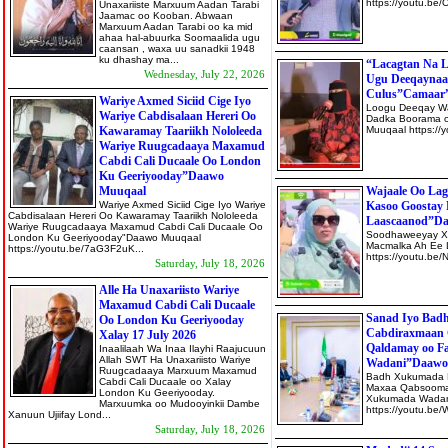
https://yout
Unaxariiste Marxuum Aadan Tarabi
Jaamac oo Kooban. Abwaan
Marxuum Aadan Tarabi oo ka mid
ahaa hal-abuurka Soomaalida ugu
caansan , waxa uu sanadkii 1948
ku dhashay ma...
“Lacagtan Na 
Wednesday, July 22, 2026
Ugu Deeqaynaa
Culus”Camaar
Wariye Axmed Siciid Cige Iyo
Loogu Deeqay W
Wariye Cabdisalaan Hereri Oo
Dadka Boorama o
Kawaramay Taariikh Nololeeda
Muuqaal https
Wariye Ruugcadaaya Maxamud
Cabdi Cali Ducaale Oo London
Ku Geeriyooday”Daawo
Muuqaal
Wajaale Oo Lag
Wariye Axmed Siciid Cige Iyo Wariye
Kasoo Goostay
Cabdisalaan Hereri Oo Kawaramay Taariikh Nololeeda
Laascaanod”D
Wariye Ruugcadaaya Maxamud Cabdi Cali Ducaale Oo
Soodhaweeyay Xi
London Ku Geeriyooday"Daawo Muuqaal
Macmalka Ah Ee
https://youtu.be/7aG3F2uK...
https://youtu
Saturday, July 18, 2026
Alle Ha Unaxariisto Wariye
Maxamud Cabdi Cali Ducaale
Sanad Iyo Ba
Oo London Ku Geeriyooday
Cabdiraxmaan 
Xalay 17 July 2026
Qaldamay oo F
Inaalilaah Wa Inaa Ilayhi Raajucuun
Allah SWT Ha Unaxariisto Wariye
Wadani”Daawo
Ruugcadaaya Marxuum Maxamud
Badh Xukumada 
Cabdi Cali Ducaale oo Xalay
Maxaa Qabsoomay
London Ku Geeriyooday.
Xukumada Wadani
Marxuumka oo Mudooyinkii Dambe
https://youtu.
Xanuun Ujiifay Lond...
Saturday, July 18, 2026