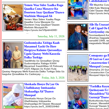
Cabdishakuur 
Ah
Yemen Waa Sidee Xaalka Raga
Mayerka Cus
Xilkii Kala Waree
Qaadka Cuna Maxayse Ku
Cidin"Daawo Warb
Doorteen Inay Qayilaan”Daawo
https://youtu
Warbixin Muuqaal Ah
Yemen Waa Sidee Xaalka Raga
Qaadka Cuna Maxayse Ku
Alle Ha Unaxa
Doorteen Inay Qayilaan"Daawo
Warbixin Muuqaal Ah
Cali Cigaal Oo
https://youtu.be/V9jvidmG6EI
Geeriyooday
All
...
Soomaaliyeed Axm
Saturday, July 11, 2026
dhashay magaala
sanadkii 1948, w
Gudoomiyaha Xisbiga Kaah
magaalada Muqdis
Maxamud Xashi Oo Hore
Hargeysa Kulamo Qarsoodiya
Ugula Qaatay Wefti Kasocda
Comapany-ga Be
Dalka Turkiga
20 Guri oo Cas
Taariikhda Uu Qoraalkan Qoray
Conastruction
Gudoomiyaha Xisbiga KAAH
Maxamud XaashiWaa 16 February
Muuqaal
Comapa
2025 Xiligaas Uu Kulan Kula
Dhismaha 20 Guri
Qaatay Hargeysa Wefti Kasocda Dalka Turkiga Sida Uu
Conastruction C
Isaguba Qoraalkiisa Ku Cadeeyay. ...
Muuqaal https:
Friday, July 3, 2026
Sheekada Hooyo Da’yar Oo
“Fashilka Kuym
Ufadhiisatay Imtixaanka
Qarinayaan Ee
Shahaadiga Ah”Daawo
Maxaabiista”X
Muuqaal
Guruuje”Daaw
Sheekada Hooyo Da'yar Oo
Burburkooda Aya
Ufadhiisatay Imtixaanka
Karaan, Maxaabii
Shahaadiga Ah"Daawo Muuqaal
Guruuje"Daawo 
https://youtu.be/5_S08D16Hb0
https://youtu