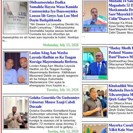
Mudadii 14 Sa
Dhibaatooyinka Dadka
Magaalada 52 
Somalida Haysta Waxa Kamida
Maxkamada De
Cuntooyinka Iyo Daawooyinka
Sare’Mayerkii 
Loosoo Iib Geeyo Aan Loo Meel
Cidin”Daawo 
Dayin Badqabkooda
Odayga Ka Ahaa
"Nin Dawee La Leeyahay Dembi Uu
Ayaa Galay Max
Badh Leeyahay.." Dhibaatoyinka
Sare'Mayerkii Ho
Soomalida haysta waxaa kamid ah
Cidin"Daawo Muu
Cuntada loo soo dhoofiyo iyo
...
daawoyinka oo ah kuwo aan tayooda la hubin. Itoobiya
in...
Wednesday, July 15, 2026
“Haday Mudh 
Putland Waanu 
Loolan Adag Aan Waxba
Dani”Daawo M
Laysula Hadhin oo Ka Taagan
Qadhaadhay Daw
Kursiga Mayernimada Berbera.
Difacaynaa"Mada
Loolan Adag Aan Waxba Laysula
https://youtu
Hadhin oo Ka Taagan Kursiga
Mayernimada Berbera. Xildhibaan
Maxamed Dable oo garab taageero
ah ka helaya Xukumada
Madaxweyne Ciro ayaa la
sheegayaa Inuu haysto a...
Khubadihii Wee
Tuesday, July 14, 2026
Madaxda Dawla
Xilwareejinta M
Golaha Guurtida Oo Gudoomiye
Qeyb Galay”D
Udoortay Muuse Xaaji Cabdi
Iyo Difaaca Aha
Ducaale
Xafladii Xilwareej
Qeyb Galay"Daa
Golaha Guurtida Somaliland Ayaa
https://youtu.
Gudoomiye udoortay Muuse Xaaji
Cabdi Ducaale oo lasii ogaa on
kursiga la saarayo,cid la tartantay
Majirto 73 mudane ayaa doortay 2
Mayerka Cusub
Waa diiday markii cod la geliyey. ...
Xilkii Kala War
Sunday, July 12, 2026