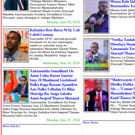
"Xisbiga Wadani Waxaanu
Maxaa Kala Qa
Doonaynaa Inaanu Noqon Meel
Buurmadow Iyo
Xirsi Iyo Madaxweynaha
Maxaa Kala Qabs
Uxidhan"Wasiir Cumar Shacayb.
Buurmadow Iyo S
Wasiirka Xannaanada Xoolaha Somaliland Cumar
https://you
Shucayb, ayaa sheegay in xisbiga Waddani ...
Monday, June 29, 2026
Kaftanka Reer Burco W/Q: Cali
Cabdi Coomay
Sannadkii 1970, sannad-guuradii
“Neefka Xoolah
koowaad ee ka soo wareegtay
Dhoofaya Waan
markii uu xukunka xoog ku
Xanaanada Xoo
qabsaday Maxamed Siyaad Barre,
ayuu khudbad ka jeediyey fagaare
Shacayb”Daaw
ku yaalay Muqdisho, isaga oo
Maanta La Qalay
khudb...
Soconaa"Wasiirk
Wednesday, June 24, 2026
Shacayb"Daawo M
...
Xukumadda Somaliland Oo
Amar Culus Kusoo Saartay
“Madexwayne J
Inay 10 Maalmood Gudahood
Dhulka Dadka J
Dalka Kaga Baxaan Ajaanibta
Ah….”Cumar Say
Aan Dalka Udhalan Ee Bilaa
Masuuliyiinta 
Sharciga Ku Jooga Sababa
Kaah”Daawo M
Amni Awgeed”Daawo Muuqaal
Aad Ku Wadid Dhu
Xukumadda Somaliland Oo Amar
Ah...."Cumar Sayi
Culus Kusoo Saartay Inay 10 Maalmood Gudahood
Xisbiga Mucaara
Dalka Kaga Baxaan Ajaanibta Aan Dalka Udhalan Ee
https://youtu.b
Bilaa Sharciga Ku Jooga Sababa Amni Awgeed"Daawo
Muuqaal https://youtu.be...
Monday, June 22, 2026
More News
More Articles