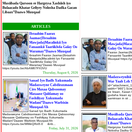
Musiibada Qarsoon ee Hargeysa Xashiish iyo
Bulaacado Khatar Geliyey Nolosha Dadka Gacan
Libaax”Daawo Muuqaal
ARTICLES
Ibraahim Faarax
Jaamac(Ibraahim
Ibraahim Faar
Mawjada)Macalinkii Iyo
Mawjada)Macali
Fanaankii Taariikhda Galay Oo
Galay Oo War
Waramay”Daawo Muuqaal
Faarax Jaamac(Ib
Ibraahim Faarax Jaamac(Ibraahim
Fanaankii Taari
Mawjada)Macalinkii Iyo Fanaankii
Muuqaal htt
Taariikhda Galay Oo
...
Waramay"Daawo Muuqaal
https://youtu.be/AbAW67PX3VU ...
Thursday, August 6, 2026
Madaxweynihii 
Sanad Iyo Badh Xukumada
War Yaab Leh 
Madaxweyne Cabdiraxmaan
id="attachment_1
width="960"] Scre
Ciro Maxaa Qabsoomay
ee Iiraan, Xasan
Maxaase Qaldamay oo
gudaha Iiraan ay
Fashiliyay Xukumada
aaminsan in sii ...
Wadani”Daawo Warbixin
Muuqaal Ah
Sanad Iyo Badh Xukumada
Musiibada Qars
Madaxweyne Cabdiraxmaan Ciro Maxaa Qabsoomay
Maxaase Qaldamay oo Fashiliyay Xukumada
Bulaacado Khat
Wadani"Daawo Warbixin Muuqaal Ah
Libaax”Daawo
https://youtu.be/WWeQIfolX-0 &nb...
Hargeysa Xashiis
Friday, July 31, 2026
Nolosha Dadka G