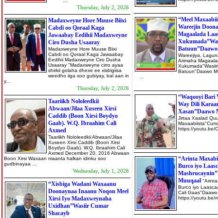
...
Thursday, July 2, 2026
“Meel Maxaabii
Madaxweyne Hore Muuse Biixi
Wareejin Doona
Cabdi oo Qoraal Kaga
Magaalada Laa
Jawaabay Eedihii Madaxweyne
Xukumada”Wasi
Ciro Dusha Usaaray
Batuun”Daawo
Madaxweyne Hore Muuse Biixi
Cabdi oo Qoraal Kaga Jawaabay
Wareejiya, Laguna
Eedihii Madaxweyne Ciro Dusha
Arimaha Magaala
Usaaray "Madaxweyne cirro ayaa
Xukumada"Wasiirk
shirkii golaha dhexe ee xisbigiisa
Batuun"Daawo Mu
weedho iiga soo gubiyay, bal aan in
...
y...
Thursday, July 2, 2026
“Waqooyi Bari 
Taariikh Nololeedkii
Way Dili Kara
Abwaan/Jilaa Xuseen Xirsi
Xasan”Daawo 
Caddib (Boon Xirsi Boydyo
Jirtaa Xaalad Quu
Gaab). W.Q. Ibraahim Cali
Maxaabiista"Cum
https://yout
Axmed
Taariikh Nololeedkii Abwaan/Jilaa
Xuseen Xirsi Caddib (Boon Xirsi
Boydyo Gaab). W.Q. Ibraahim Cali
Axmed December 20, 2016 Abwaan
“Arinta Maxabi
Boon Xirsi Waxaan maanta halkan idinku soo
gudbinayaa ...
Burco iyo Laas
Wednesday, July 1, 2026
Mashrucaynin”
Muuqaal
"Arint
“Xisbiga Wadani Waxaanu
Burco iyo Laasc
Doonaynaa Inaanu Noqon Meel
Cali Gaas"Daawo
Xirsi Iyo Madaxweynaha
https://yout
Uxidhan”Wasiir Cumar
Shacayb