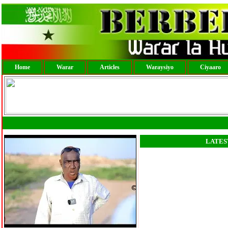
Home
Warar
Articles
Waraysiyo
Ciyaaro
LATES